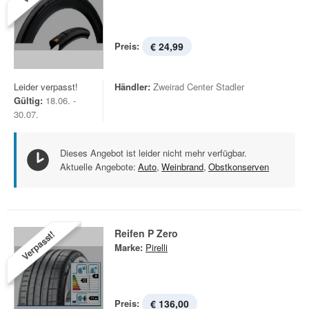
Preis:
€ 24,99
Leider verpasst!
Händler:
Zweirad Center Stadler
Gültig:
18.06. -
30.07.
Dieses Angebot ist leider nicht mehr verfügbar.
Aktuelle Angebote:
Auto
,
Weinbrand
,
Obstkonserven
Reifen P Zero
Verpasst!
Marke:
Pirelli
Preis:
€ 136,00