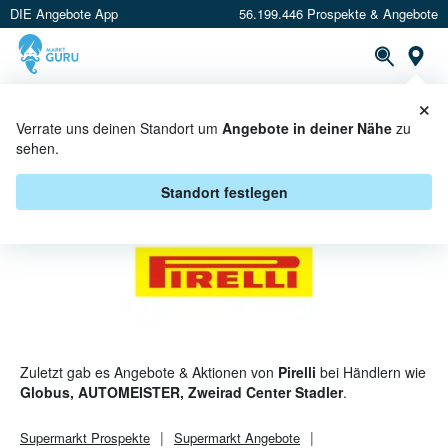
DIE Angebote App
56.199.446 Prospekte & Angebote
St
×
PROSPEKTE
ANGEBOTE
CASHBACK
Verrate uns deinen Standort um
Angebote in deiner Nähe
zu
sehen.
PIRELLI ANGEBOTE & AKTIONEN
Standort festlegen
Zuletzt gab es Angebote & Aktionen von
Pirelli
bei Händlern wie
Globus, AUTOMEISTER, Zweirad Center Stadler
.
Supermarkt
Prospekte
Supermarkt
Angebote