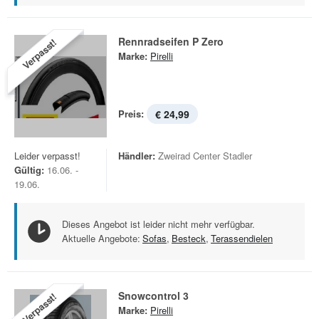
Rennradseifen P Zero
Verpasst!
Marke:
Pirelli
Preis:
€ 24,99
Leider verpasst!
Händler:
Zweirad Center Stadler
Gültig:
16.06. -
19.06.
Dieses Angebot ist leider nicht mehr verfügbar.
Aktuelle Angebote:
Sofas
,
Besteck
,
Terassendielen
Snowcontrol 3
Verpasst!
Marke:
Pirelli