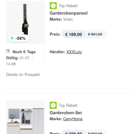
Top Rabatt
Garderobenpaneel
Marke:
Voleo
Preis:
€ 169,00
€ 401,00
-
58
%
Noch
6
Tage
Händler:
XXXLutz
Gültig:
31.07. -
14.08.
Details im Prospekt
Top Rabatt
Garderoben-Set
Marke:
CarryHome
Preis:
€ 399,00
€ 959,00