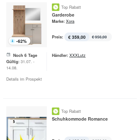
Top Rabatt
Garderobe
Marke:
Xora
Preis:
€ 359,00
€ 956,00
-
62
%
Noch
6
Tage
Händler:
XXXLutz
Gültig:
31.07. -
14.08.
Details im Prospekt
Top Rabatt
Schuhkommode Romance