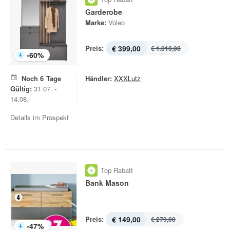
Garderobe
Marke:
Voleo
Preis:
€ 399,00
€ 1.010,00
-
60
%
Noch
6
Tage
Händler:
XXXLutz
Gültig:
31.07. -
14.08.
Details im Prospekt
Top Rabatt
Bank Mason
Preis:
€ 149,00
€ 279,00
-
47
%