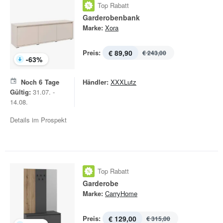
Top Rabatt
Garderobenbank
Marke:
Xora
Preis:
€ 89,90
€ 243,00
-
63
%
Noch
6
Tage
Händler:
XXXLutz
Gültig:
31.07. -
14.08.
Details im Prospekt
Top Rabatt
Garderobe
Marke:
CarryHome
Preis:
€ 129,00
€ 315,00