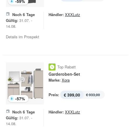
-
59
%
Noch
6
Tage
Händler:
XXXLutz
Gültig:
31.07. -
14.08.
Details im Prospekt
Top Rabatt
Garderoben-Set
Marke:
Xora
Preis:
€ 399,00
€ 933,00
-
57
%
Noch
6
Tage
Händler:
XXXLutz
Gültig:
31.07. -
14.08.