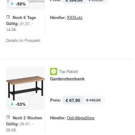
-
58
%
Noch
6
Tage
Händler:
XXXLutz
Gültig:
31.07. -
14.08.
Details im Prospekt
Top Rabatt
Garderobenbank
Preis:
€ 67,90
€ 145,00
-
53
%
Noch
2
Wochen
Händler:
Opti-MegaStore
Gültig:
29.07. -
29.08.