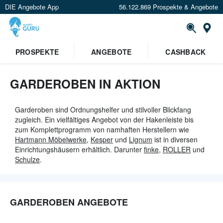
DIE Angebote App
56.122.869 Prospekte & Angebote
St
PROSPEKTE
ANGEBOTE
CASHBACK
GARDEROBEN IN AKTION
Garderoben sind Ordnungshelfer und stilvoller Blickfang
zugleich. Ein vielfältiges Angebot von der Hakenleiste bis
zum Komplettprogramm von namhaften Herstellern wie
Hartmann Möbelwerke
,
Kesper
und
Lignum
ist in diversen
Einrichtungshäusern erhältlich. Darunter
finke
,
ROLLER
und
Schulze
.
GARDEROBEN ANGEBOTE