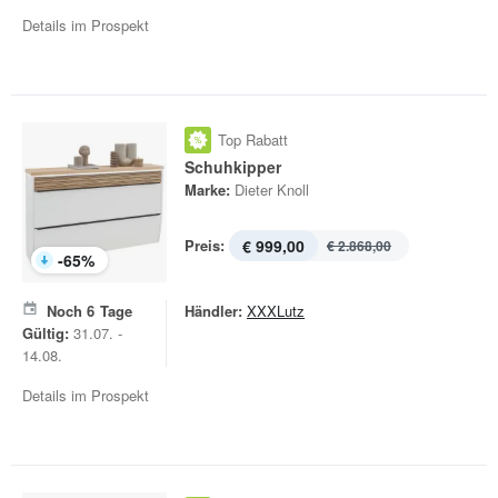
Details im Prospekt
Top Rabatt
Schuhkipper
Marke:
Dieter Knoll
Preis:
€ 999,00
€ 2.868,00
-
65
%
Noch
6
Tage
Händler:
XXXLutz
Gültig:
31.07. -
14.08.
Details im Prospekt