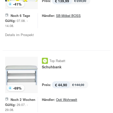
Preis:
€ 139,99
€ 239,00
-
41
%
Noch
6
Tage
Händler:
SB-Möbel BOSS
Gültig:
07.08. -
14.08.
Details im Prospekt
Top Rabatt
Schuhbank
Preis:
€ 44,90
€ 144,00
-
69
%
Noch
2
Wochen
Händler:
Opti Wohnwelt
Gültig:
29.07. -
29.08.