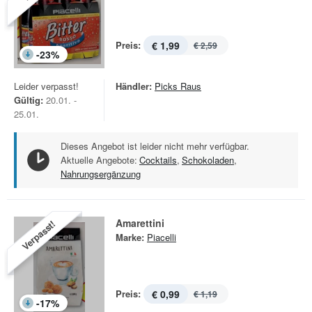
Preis:
€ 1,99
€ 2,59
-
23
%
Leider verpasst!
Händler:
Picks Raus
Gültig:
20.01. -
25.01.
Dieses Angebot ist leider nicht mehr verfügbar.
Aktuelle Angebote:
Cocktails
,
Schokoladen
,
Nahrungsergänzung
Amarettini
Verpasst!
Marke:
Piacelli
Preis:
€ 0,99
€ 1,19
-
17
%