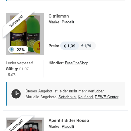
Citrilemon
Verpasst!
Marke:
Piacelli
Preis:
€ 1,39
€ 1,79
-
22
%
Leider verpasst!
Händler:
FreeOneShop
Gültig:
01.07. -
15.07.
Dieses Angebot ist leider nicht mehr verfügbar.
Aktuelle Angebote:
Softdrinks
,
Kaufland
,
REWE Center
Aperitif Bitter Rosso
Verpasst!
Marke:
Piacelli