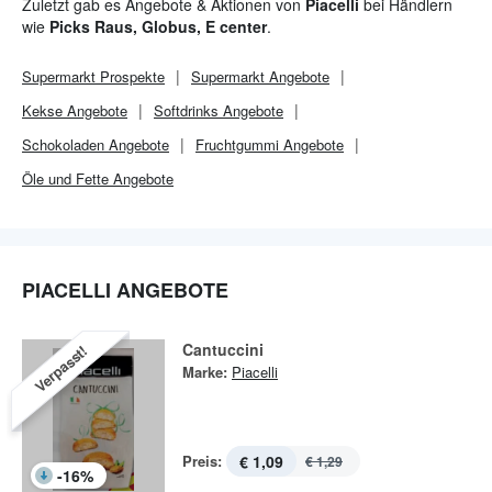
Zuletzt gab es Angebote & Aktionen von
Piacelli
bei Händlern
wie
Picks Raus, Globus, E center
.
Supermarkt
Prospekte
Supermarkt
Angebote
Kekse Angebote
Softdrinks Angebote
Schokoladen Angebote
Fruchtgummi Angebote
Öle und Fette Angebote
PIACELLI ANGEBOTE
Cantuccini
Verpasst!
Marke:
Piacelli
Preis:
€ 1,09
€ 1,29
-
16
%