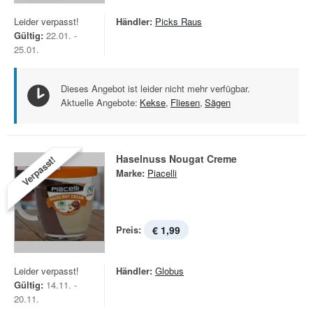
Leider verpasst!
Händler:
Picks Raus
Gültig:
22.01. -
25.01.
Dieses Angebot ist leider nicht mehr verfügbar.
Aktuelle Angebote:
Kekse
,
Fliesen
,
Sägen
Haselnuss Nougat Creme
Verpasst!
Marke:
Piacelli
Preis:
€ 1,99
Leider verpasst!
Händler:
Globus
Gültig:
14.11. -
20.11.