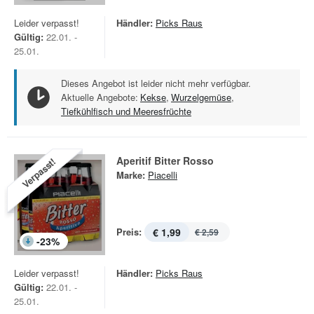
Leider verpasst!
Händler:
Picks Raus
Gültig:
22.01. -
25.01.
Dieses Angebot ist leider nicht mehr verfügbar.
Aktuelle Angebote:
Kekse
,
Wurzelgemüse
,
Tiefkühlfisch und Meeresfrüchte
Aperitif Bitter Rosso
Verpasst!
Marke:
Piacelli
Preis:
€ 1,99
€ 2,59
-
23
%
Leider verpasst!
Händler:
Picks Raus
Gültig:
22.01. -
25.01.