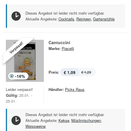
Dieses Angebot ist leider nicht mehr verfügbar.
Aktuelle Angebote:
Cocktails
,
Reinigen
,
Gartenstühle
Cantuccini
Verpasst!
Marke:
Piacelli
Preis:
€ 1,09
€ 1,29
-
16
%
Leider verpasst!
Händler:
Picks Raus
Gültig:
20.01. -
25.01.
Dieses Angebot ist leider nicht mehr verfügbar.
Aktuelle Angebote:
Kekse
,
Müslimischungen
,
Weissweine