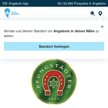
DIE Angebote App
56.122.869 Prospekte & Angebote
St
×
PROSPEKTE
ANGEBOTE
CASHBACK
Verrate uns deinen Standort um
Angebote in deiner Nähe
zu
sehen.
PFUNGSTÄDTER ANGEBOTE &
AKTIONEN
Standort festlegen