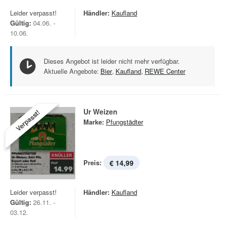
Leider verpasst!
Händler:
Kaufland
Gültig:
04.06. -
10.06.
Dieses Angebot ist leider nicht mehr verfügbar.
Aktuelle Angebote:
Bier
,
Kaufland
,
REWE Center
Ur Weizen
Verpasst!
Marke:
Pfungstädter
Preis:
€ 14,99
Leider verpasst!
Händler:
Kaufland
Gültig:
26.11. -
03.12.