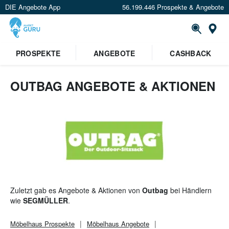
DIE Angebote App
56.199.446 Prospekte & Angebote
St
×
PROSPEKTE
ANGEBOTE
CASHBACK
Verrate uns deinen Standort um
Angebote in deiner Nähe
zu
sehen.
OUTBAG ANGEBOTE & AKTIONEN
Standort festlegen
Zuletzt gab es Angebote & Aktionen von
Outbag
bei Händlern
wie
SEGMÜLLER
.
Möbelhaus
Prospekte
Möbelhaus
Angebote