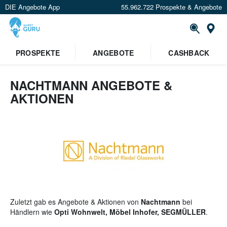
DIE Angebote App
55.962.722 Prospekte & Angebote
St
×
PROSPEKTE
ANGEBOTE
CASHBACK
Verrate uns deinen Standort um
Angebote in deiner Nähe
zu
sehen.
NACHTMANN ANGEBOTE &
AKTIONEN
Standort festlegen
Zuletzt gab es Angebote & Aktionen von
Nachtmann
bei
Händlern wie
Opti Wohnwelt, Möbel Inhofer, SEGMÜLLER
.