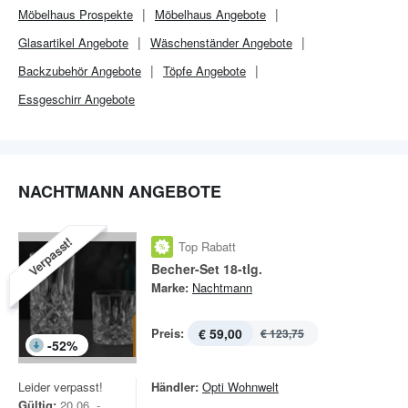
Möbelhaus
Prospekte
Möbelhaus
Angebote
Glasartikel Angebote
Wäschenständer Angebote
Backzubehör Angebote
Töpfe Angebote
Essgeschirr Angebote
NACHTMANN ANGEBOTE
Verpasst!
Top Rabatt
Becher-Set 18-tlg.
Marke:
Nachtmann
Preis:
€ 59,00
€ 123,75
-
52
%
Leider verpasst!
Händler:
Opti Wohnwelt
Gültig:
20.06. -