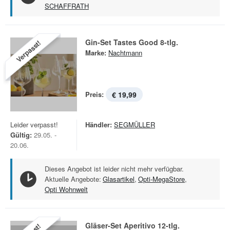
SCHAFFRATH
Gin-Set Tastes Good 8-tlg.
Verpasst!
Marke:
Nachtmann
Preis:
€ 19,99
Leider verpasst!
Händler:
SEGMÜLLER
Gültig:
29.05. -
20.06.
Dieses Angebot ist leider nicht mehr verfügbar.
Aktuelle Angebote:
Glasartikel
,
Opti-MegaStore
,
Opti Wohnwelt
Gläser-Set Aperitivo 12-tlg.