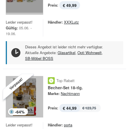
Preis:
€ 49,99
Leider verpasst!
Händler:
XXXLutz
Gültig:
05.06. -
19.06.
Dieses Angebot ist leider nicht mehr verfügbar.
Aktuelle Angebote:
Glasartikel
,
Opti Wohnwelt
,
SB-Möbel BOSS
Verpasst!
Top Rabatt
Becher-Set 18-tlg.
Marke:
Nachtmann
Preis:
€ 44,99
€ 123,75
-
64
%
Leider verpasst!
Händler:
porta