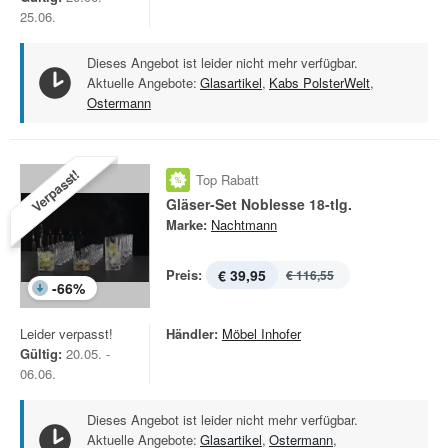
25.06.
Dieses Angebot ist leider nicht mehr verfügbar.
Aktuelle Angebote:
Glasartikel
,
Kabs PolsterWelt
,
Ostermann
Verpasst!
Top Rabatt
Gläser-Set Noblesse 18-tlg.
Marke:
Nachtmann
Preis:
€ 39,95
€ 116,55
-
66
%
Leider verpasst!
Händler:
Möbel Inhofer
Gültig:
20.05. -
06.06.
Dieses Angebot ist leider nicht mehr verfügbar.
Aktuelle Angebote:
Glasartikel
,
Ostermann
,