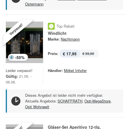
Ostermann
Verpasst!
Top Rabatt
Windlicht
Marke:
Nachtmann
Preis:
€ 17,95
€ 39,90
-
55
%
Leider verpasst!
Händler:
Möbel Inhofer
Gültig:
21.05. -
06.06.
Dieses Angebot ist leider nicht mehr verfügbar.
Aktuelle Angebote:
SCHAFFRATH
,
Opti-MegaStore
,
Opti Wohnwelt
Gläser-Set Aperitivo 12-tlg.