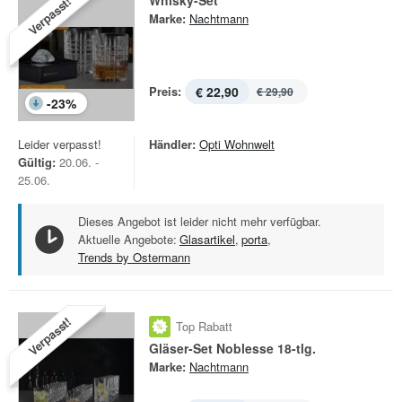
Whisky-Set
Verpasst!
Marke:
Nachtmann
Preis:
€ 22,90
€ 29,90
-
23
%
Leider verpasst!
Händler:
Opti Wohnwelt
Gültig:
20.06. -
25.06.
Dieses Angebot ist leider nicht mehr verfügbar.
Aktuelle Angebote:
Glasartikel
,
porta
,
Trends by Ostermann
Verpasst!
Top Rabatt
Gläser-Set Noblesse 18-tlg.
Marke:
Nachtmann