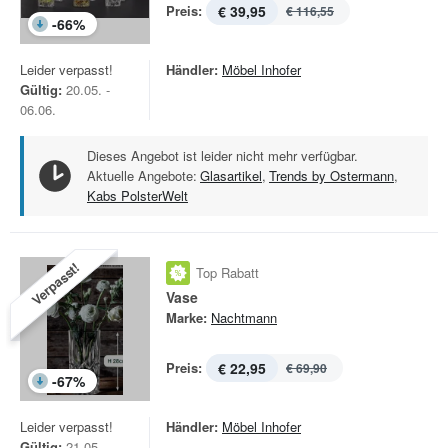
Preis:
€ 39,95
€ 116,55
-
66
%
Leider verpasst!
Händler:
Möbel Inhofer
Gültig:
20.05. -
06.06.
Dieses Angebot ist leider nicht mehr verfügbar.
Aktuelle Angebote:
Glasartikel
,
Trends by Ostermann
,
Kabs PolsterWelt
Verpasst!
Top Rabatt
Vase
Marke:
Nachtmann
Preis:
€ 22,95
€ 69,90
-
67
%
Leider verpasst!
Händler:
Möbel Inhofer
Gültig:
21.05. -