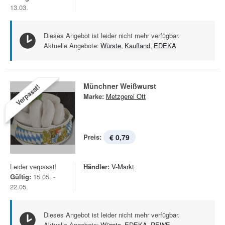
13.03.
Dieses Angebot ist leider nicht mehr verfügbar.
Aktuelle Angebote:
Würste
,
Kaufland
,
EDEKA
Münchner Weißwurst
Verpasst!
Marke:
Metzgerei Ott
Preis:
€ 0,79
Leider verpasst!
Händler:
V-Markt
Gültig:
15.05. -
22.05.
Dieses Angebot ist leider nicht mehr verfügbar.
Aktuelle Angebote:
Würste
,
EDEKA
,
REWE