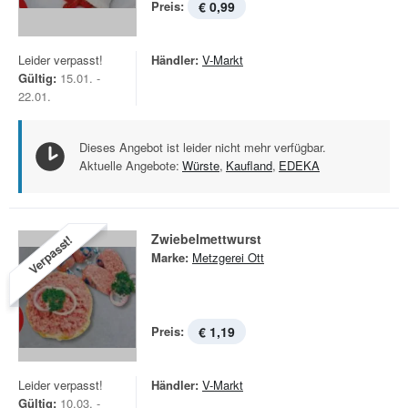
Preis:
€ 0,99
Leider verpasst!
Händler:
V-Markt
Gültig:
15.01. -
22.01.
Dieses Angebot ist leider nicht mehr verfügbar.
Aktuelle Angebote:
Würste
,
Kaufland
,
EDEKA
Zwiebelmettwurst
Verpasst!
Marke:
Metzgerei Ott
Preis:
€ 1,19
Leider verpasst!
Händler:
V-Markt
Gültig:
10.03. -