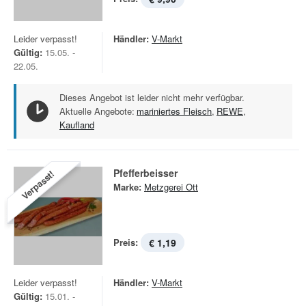
Leider verpasst!
Händler:
V-Markt
Gültig:
15.05. -
22.05.
Dieses Angebot ist leider nicht mehr verfügbar.
Aktuelle Angebote:
mariniertes Fleisch
,
REWE
,
Kaufland
Pfefferbeisser
Verpasst!
Marke:
Metzgerei Ott
Preis:
€ 1,19
Leider verpasst!
Händler:
V-Markt
Gültig:
15.01. -