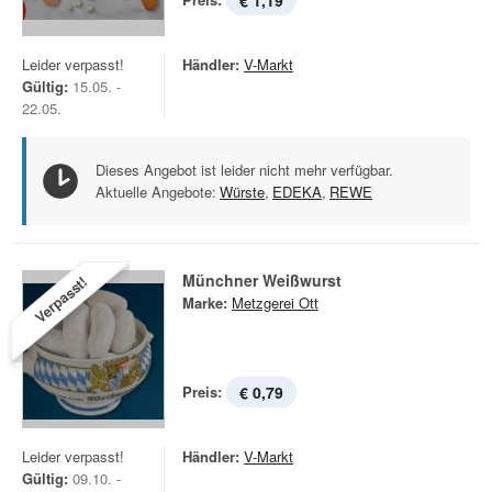
€ 1,19
Leider verpasst!
Händler:
V-Markt
Gültig:
15.05. -
22.05.
Dieses Angebot ist leider nicht mehr verfügbar.
Aktuelle Angebote:
Würste
,
EDEKA
,
REWE
Münchner Weißwurst
Verpasst!
Marke:
Metzgerei Ott
Preis:
€ 0,79
Leider verpasst!
Händler:
V-Markt
Gültig:
09.10. -