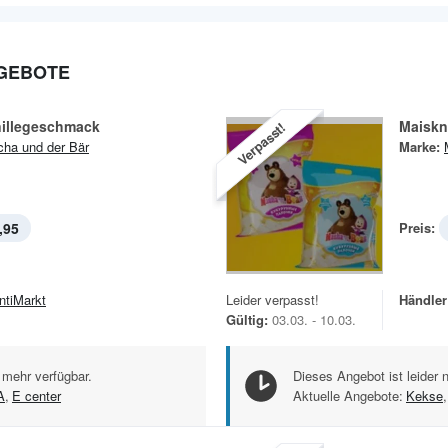
GEBOTE
nillegeschmack
Maiskn
Verpasst!
ha und der Bär
Marke:
,95
Preis:
ntiMarkt
Leider verpasst!
Händler
Gültig:
03.03. - 10.03.
 mehr verfügbar.
Dieses Angebot ist leider 
A
,
E center
Aktuelle Angebote:
Kekse
,