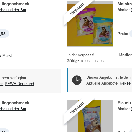
nillegeschmack
Maiskn
Verpasst!
ha und der Bär
Marke:
,55
Preis:
Leider verpasst!
Händler
x Markt
Gültig:
10.03. - 17.03.
Dieses Angebot ist leider 
 mehr verfügbar.
Aktuelle Angebote:
Kekse
,
er
,
REWE Dortmund
nillegeschmack
Eis mi
Verpasst!
ha und der Bär
Marke: