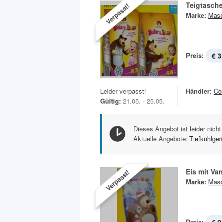
Teigtasch
Verpasst!
Marke:
Masc
Preis:
€ 3
Leider verpasst!
Händler:
Co
Gültig:
21.05. - 25.05.
Dieses Angebot ist leider nicht
Aktuelle Angebote:
Tiefkühlger
Eis mit Va
Verpasst!
Marke:
Masc
Preis: