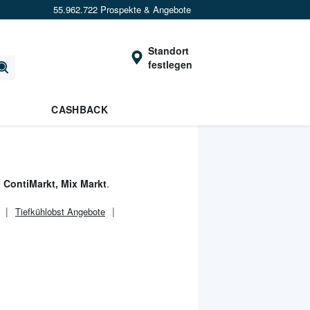
55.962.722 Prospekte & Angebote
Standort
festlegen
CASHBACK
e
ContiMarkt, Mix Markt
.
Tiefkühlobst Angebote