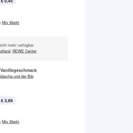
€ 0,45
:
Mix Markt
nicht mehr verfügbar.
ufland
,
REWE Center
t Vanillegeschmack
Mascha und der Bär
€ 3,89
:
Mix Markt