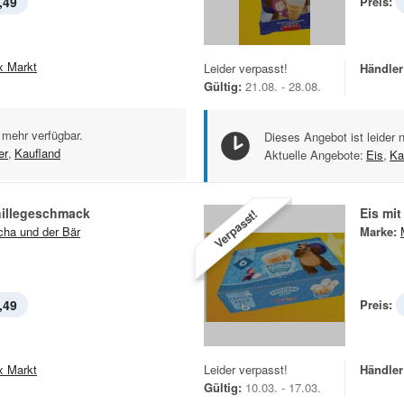
,49
Preis:
x Markt
Leider verpasst!
Händler
Gültig:
21.08. - 28.08.
 mehr verfügbar.
Dieses Angebot ist leider 
er
,
Kaufland
Aktuelle Angebote:
Eis
,
Ka
nillegeschmack
Eis mi
Verpasst!
ha und der Bär
Marke:
,49
Preis:
x Markt
Leider verpasst!
Händler
Gültig:
10.03. - 17.03.