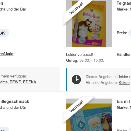
en
Teigta
Verpasst!
ha und der Bär
Marke:
,49
Preis:
ntiMarkt
Leider verpasst!
Händler
Gültig:
03.03. - 10.03.
 mehr verfügbar.
Dieses Angebot ist leider 
ichte
,
REWE
,
EDEKA
Aktuelle Angebote:
Kekse
,
nillegeschmack
Eis mi
Verpasst!
ha und der Bär
Marke:
Preis: