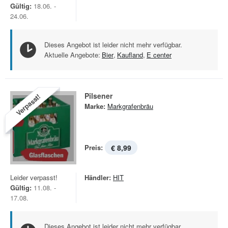
Gültig:
18.06. -
24.06.
Dieses Angebot ist leider nicht mehr verfügbar.
Aktuelle Angebote:
Bier
,
Kaufland
,
E center
Pilsener
Verpasst!
Marke:
Markgrafenbräu
Preis:
€ 8,99
Leider verpasst!
Händler:
HIT
Gültig:
11.08. -
17.08.
Dieses Angebot ist leider nicht mehr verfügbar.