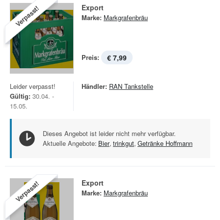
Export
Verpasst!
Marke:
Markgrafenbräu
Preis:
€ 7,99
Leider verpasst!
Händler:
RAN Tankstelle
Gültig:
30.04. -
15.05.
Dieses Angebot ist leider nicht mehr verfügbar.
Aktuelle Angebote:
Bier
,
trinkgut
,
Getränke Hoffmann
Export
Verpasst!
Marke:
Markgrafenbräu