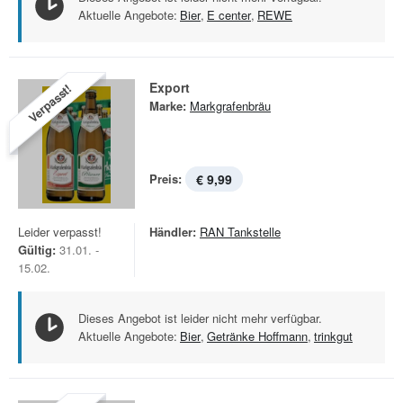
Aktuelle Angebote:
Bier
,
E center
,
REWE
Export
Verpasst!
Marke:
Markgrafenbräu
Preis:
€ 9,99
Leider verpasst!
Händler:
RAN Tankstelle
Gültig:
31.01. -
15.02.
Dieses Angebot ist leider nicht mehr verfügbar.
Aktuelle Angebote:
Bier
,
Getränke Hoffmann
,
trinkgut