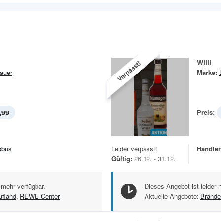
Willi
Verpasst!
auer
Marke:
,99
Preis:
obus
Leider verpasst!
Händler
Gültig:
26.12. - 31.12.
 mehr verfügbar.
Dieses Angebot ist leider 
ufland
,
REWE Center
Aktuelle Angebote:
Brände