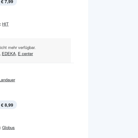
€ 7,99
:
HIT
nicht mehr verfügbar.
,
EDEKA
,
E center
Landauer
€ 8,99
:
Globus