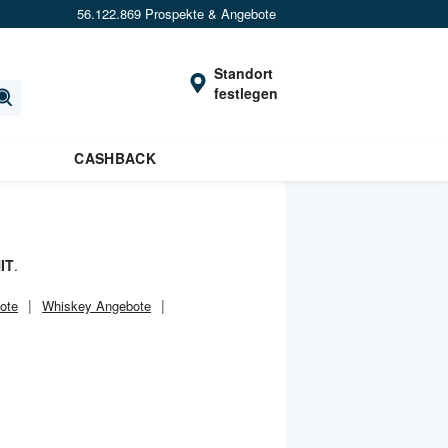
56.122.869 Prospekte & Angebote
Standort
festlegen
CASHBACK
IT
.
ote
Whiskey Angebote