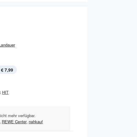
Landauer
€ 7,99
:
HIT
nicht mehr verfügbar.
,
REWE Center
,
nahkauf