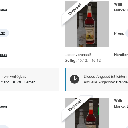
Willi
Verpasst!
auer
Marke:
,35
Preis:
obus
Leider verpasst!
Händler
Gültig:
10.12. - 16.12.
 mehr verfügbar.
Dieses Angebot ist leider 
ufland
,
REWE Center
Aktuelle Angebote:
Brände
Willi
Verpasst!
auer
Marke: