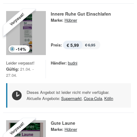
Innere Ruhe Gut Einschlafen
Verpasst!
Marke:
Hübner
Preis:
€ 5,99
€ 6,95
-
14
%
Leider verpasst!
Händler:
budni
Gültig:
21.04. -
27.04.
Dieses Angebot ist leider nicht mehr verfügbar.
Aktuelle Angebote:
Supermarkt
,
Coca-Cola
,
Kölln
Gute Laune
Verpasst!
Marke:
Hübner