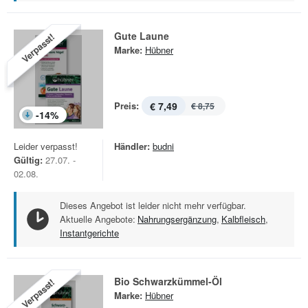
Gute Laune
Verpasst!
Marke:
Hübner
Preis:
€ 7,49
€ 8,75
-
14
%
Leider verpasst!
Händler:
budni
Gültig:
27.07. -
02.08.
Dieses Angebot ist leider nicht mehr verfügbar.
Aktuelle Angebote:
Nahrungsergänzung
,
Kalbfleisch
,
Instantgerichte
Bio Schwarzkümmel-Öl
Verpasst!
Marke:
Hübner