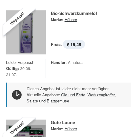
Bio-Schwarzkümmelöl
Verpasst!
Marke:
Hübner
Preis:
€ 15,49
Leider verpasst!
Händler:
Alnatura
Gültig:
30.06. -
31.07.
Dieses Angebot ist leider nicht mehr verfügbar.
Aktuelle Angebote:
Öle und Fette
,
Werkzeugkoffer
,
Salate und Blattgemüse
Gute Laune
Verpasst!
Marke:
Hübner