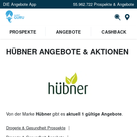
DIE Angebote App
55.962.722 Prospekte & Angebote
St
×
PROSPEKTE
ANGEBOTE
CASHBACK
Verrate uns deinen Standort um
Angebote in deiner Nähe
zu
sehen.
HÜBNER ANGEBOTE & AKTIONEN
Standort festlegen
Von der Marke
Hübner
gibt es
aktuell 1 gültige Angebote
.
Drogerie & Gesundheit
Prospekte