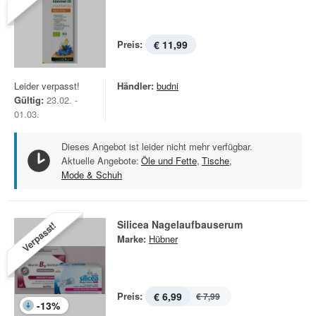
Preis:
€ 11,99
Leider verpasst!
Händler:
budni
Gültig:
23.02. -
01.03.
Dieses Angebot ist leider nicht mehr verfügbar.
Aktuelle Angebote:
Öle und Fette
,
Tische
,
Mode & Schuh
Silicea Nagelaufbauserum
Verpasst!
Marke:
Hübner
Preis:
€ 6,99
€ 7,99
-
13
%