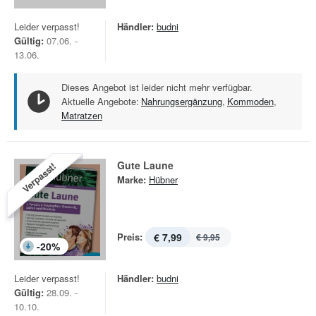
Leider verpasst!
Händler:
budni
Gültig:
07.06. -
13.06.
Dieses Angebot ist leider nicht mehr verfügbar.
Aktuelle Angebote:
Nahrungsergänzung
,
Kommoden
,
Matratzen
Gute Laune
Verpasst!
Marke:
Hübner
Preis:
€ 7,99
€ 9,95
-
20
%
Leider verpasst!
Händler:
budni
Gültig:
28.09. -
10.10.