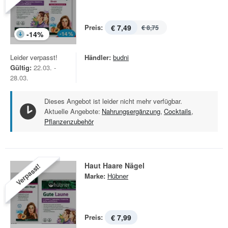
Preis:
€ 7,49
€ 8,75
-
14
%
Leider verpasst!
Händler:
budni
Gültig:
22.03. -
28.03.
Dieses Angebot ist leider nicht mehr verfügbar.
Aktuelle Angebote:
Nahrungsergänzung
,
Cocktails
,
Pflanzenzubehör
Haut Haare Nägel
Verpasst!
Marke:
Hübner
Preis:
€ 7,99