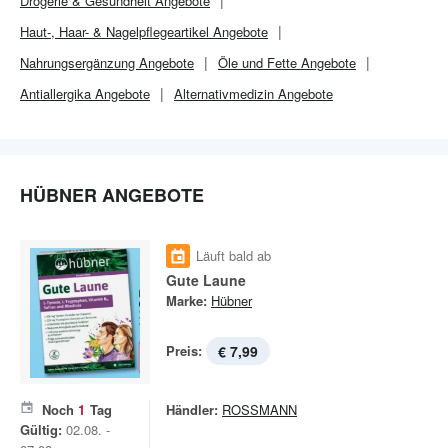
Drogerie & Gesundheit
Angebote
Haut-, Haar- & Nagelpflegeartikel Angebote
Nahrungsergänzung Angebote
Öle und Fette Angebote
Antiallergika Angebote
Alternativmedizin Angebote
HÜBNER ANGEBOTE
Läuft bald ab
Gute Laune
Marke:
Hübner
Preis:
€ 7,99
Noch
1
Tag
Händler:
ROSSMANN
Gültig:
02.08. -