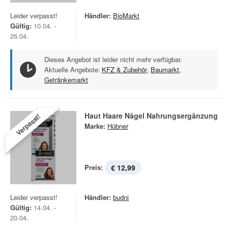
Leider verpasst!
Händler:
BioMarkt
Gültig:
10.04. -
26.04.
Dieses Angebot ist leider nicht mehr verfügbar.
Aktuelle Angebote:
KFZ & Zubehör
,
Baumarkt
,
Getränkemarkt
Haut Haare Nägel Nahrungsergänzung
Verpasst!
Marke:
Hübner
Preis:
€ 12,99
Leider verpasst!
Händler:
budni
Gültig:
14.04. -
20.04.