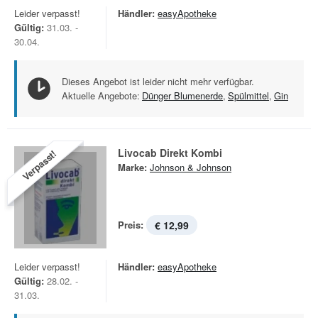
Leider verpasst!
Händler:
easyApotheke
Gültig:
31.03. -
30.04.
Dieses Angebot ist leider nicht mehr verfügbar.
Aktuelle Angebote:
Dünger Blumenerde
,
Spülmittel
,
Gin
Livocab Direkt Kombi
Verpasst!
Marke:
Johnson & Johnson
Preis:
€ 12,99
Leider verpasst!
Händler:
easyApotheke
Gültig:
28.02. -
31.03.