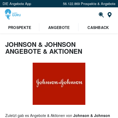
DIE Angebote App
56.122.869 Prospekte & Angebote
St
×
PROSPEKTE
ANGEBOTE
CASHBACK
Verrate uns deinen Standort um
Angebote in deiner Nähe
zu
sehen.
JOHNSON & JOHNSON
ANGEBOTE & AKTIONEN
Standort festlegen
Zuletzt gab es Angebote & Aktionen von
Johnson & Johnson