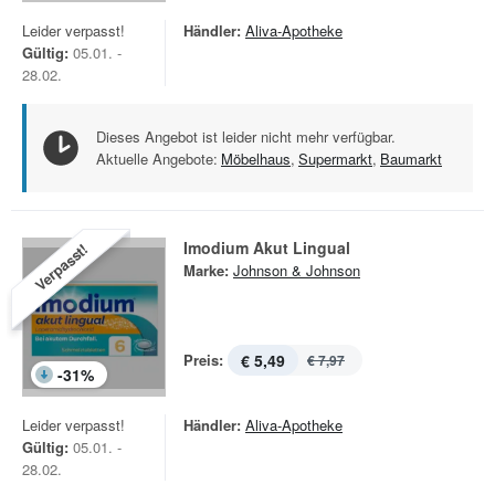
Leider verpasst!
Händler:
Aliva-Apotheke
Gültig:
05.01. -
28.02.
Dieses Angebot ist leider nicht mehr verfügbar.
Aktuelle Angebote:
Möbelhaus
,
Supermarkt
,
Baumarkt
Imodium Akut Lingual
Verpasst!
Marke:
Johnson & Johnson
Preis:
€ 5,49
€ 7,97
-
31
%
Leider verpasst!
Händler:
Aliva-Apotheke
Gültig:
05.01. -
28.02.