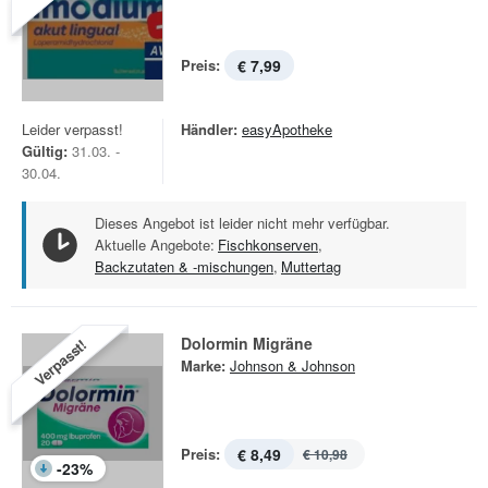
Preis:
€ 7,99
Leider verpasst!
Händler:
easyApotheke
Gültig:
31.03. -
30.04.
Dieses Angebot ist leider nicht mehr verfügbar.
Aktuelle Angebote:
Fischkonserven
,
Backzutaten & -mischungen
,
Muttertag
Dolormin Migräne
Verpasst!
Marke:
Johnson & Johnson
Preis:
€ 8,49
€ 10,98
-
23
%