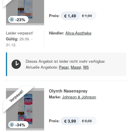
Preis:
€ 1,49
€ 1,94
-
23
%
Leider verpasst!
Händler:
Aliva-Apotheke
Gültig:
29.09. -
31.12.
Dieses Angebot ist leider nicht mehr verfügbar.
Aktuelle Angebote:
Pepsi
,
Maggi
,
W5
Olynth Nasenspray
Verpasst!
Marke:
Johnson & Johnson
Preis:
€ 3,99
€ 6,06
-
34
%