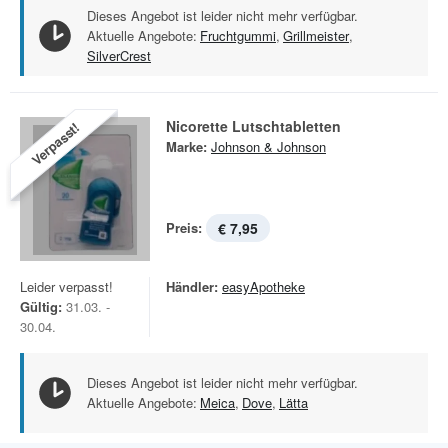
Dieses Angebot ist leider nicht mehr verfügbar.
Aktuelle Angebote:
Fruchtgummi
,
Grillmeister
,
SilverCrest
Nicorette Lutschtabletten
Verpasst!
Marke:
Johnson & Johnson
Preis:
€ 7,95
Leider verpasst!
Händler:
easyApotheke
Gültig:
31.03. -
30.04.
Dieses Angebot ist leider nicht mehr verfügbar.
Aktuelle Angebote:
Meica
,
Dove
,
Lätta