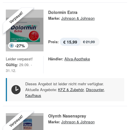
Dolormin Extra
Verpasst!
Marke:
Johnson & Johnson
Preis:
€ 15,99
€ 21,99
-
27
%
Leider verpasst!
Händler:
Aliva-Apotheke
Gültig:
29.09. -
31.12.
Dieses Angebot ist leider nicht mehr verfügbar.
Aktuelle Angebote:
KFZ & Zubehör
,
Discounter
,
Kaufhaus
Olynth Nasenspray
Verpasst!
Marke:
Johnson & Johnson