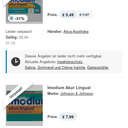
Preis:
€ 5,49
€ 7,97
-
31
%
Leider verpasst!
Händler:
Aliva-Apotheke
Gültig:
29.09. -
31.12.
Dieses Angebot ist leider nicht mehr verfügbar.
Aktuelle Angebote:
Insektenschutz
,
Sahne, Schmand und Crème fraîche
,
Gartenstühle
Imodium Akut Lingual
Verpasst!
Marke:
Johnson & Johnson
Preis:
€ 7,99