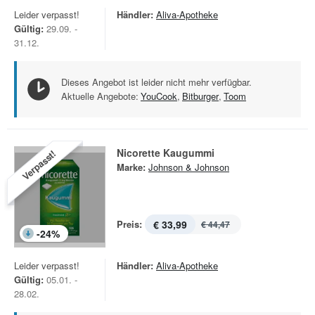
Leider verpasst!
Händler:
Aliva-Apotheke
Gültig:
29.09. -
31.12.
Dieses Angebot ist leider nicht mehr verfügbar.
Aktuelle Angebote:
YouCook
,
Bitburger
,
Toom
Nicorette Kaugummi
Verpasst!
Marke:
Johnson & Johnson
Preis:
€ 33,99
€ 44,47
-
24
%
Leider verpasst!
Händler:
Aliva-Apotheke
Gültig:
05.01. -
28.02.