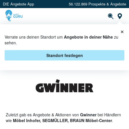
DIE Angebote App
56.122.869 Prospekte & Angebote
St
×
PROSPEKTE
ANGEBOTE
CASHBACK
Verrate uns deinen Standort um
Angebote in deiner Nähe
zu
sehen.
GWINNER ANGEBOTE &
AKTIONEN
Standort festlegen
Zuletzt gab es Angebote & Aktionen von
Gwinner
bei Händlern
wie
Möbel Inhofer, SEGMÜLLER, BRAUN Möbel-Center
.