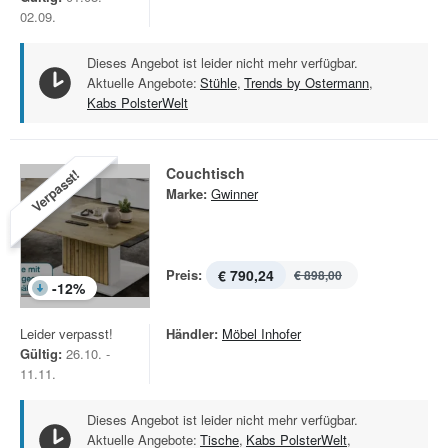
02.09.
Dieses Angebot ist leider nicht mehr verfügbar.
Aktuelle Angebote:
Stühle
,
Trends by Ostermann
,
Kabs PolsterWelt
Couchtisch
Verpasst!
Marke:
Gwinner
Preis:
€ 790,24
€ 898,00
-
12
%
Leider verpasst!
Händler:
Möbel Inhofer
Gültig:
26.10. -
11.11.
Dieses Angebot ist leider nicht mehr verfügbar.
Aktuelle Angebote:
Tische
,
Kabs PolsterWelt
,