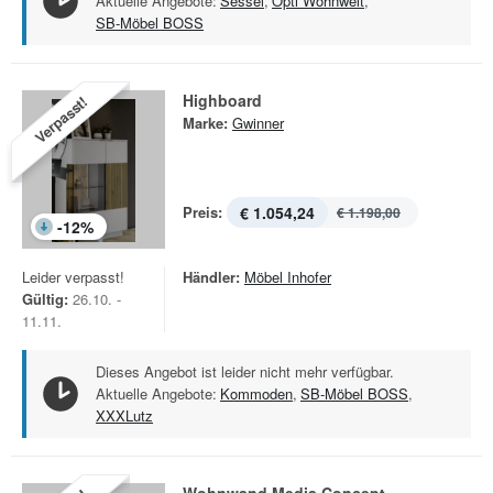
Aktuelle Angebote:
Sessel
,
Opti Wohnwelt
,
SB-Möbel BOSS
Highboard
Verpasst!
Marke:
Gwinner
Preis:
€ 1.054,24
€ 1.198,00
-
12
%
Leider verpasst!
Händler:
Möbel Inhofer
Gültig:
26.10. -
11.11.
Dieses Angebot ist leider nicht mehr verfügbar.
Aktuelle Angebote:
Kommoden
,
SB-Möbel BOSS
,
XXXLutz