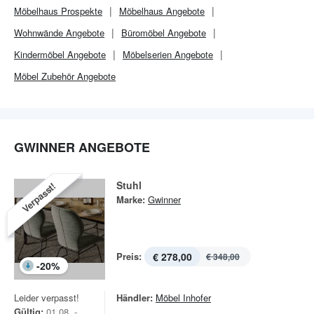
Möbelhaus
Prospekte
Möbelhaus
Angebote
Wohnwände Angebote
Büromöbel Angebote
Kindermöbel Angebote
Möbelserien Angebote
Möbel Zubehör Angebote
GWINNER ANGEBOTE
Stuhl
Verpasst!
Marke:
Gwinner
Preis:
€ 278,00
€ 348,00
-
20
%
Leider verpasst!
Händler:
Möbel Inhofer
Gültig:
01.08. -