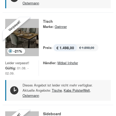
Ostermann
Tisch
Verpasst!
Marke:
Gwinner
Preis:
€ 1.498,00
€ 1.898,00
-
21
%
Leider verpasst!
Händler:
Möbel Inhofer
Gültig:
01.08. -
02.09.
Dieses Angebot ist leider nicht mehr verfügbar.
Aktuelle Angebote:
Tische
,
Kabs PolsterWelt
,
Ostermann
Sideboard