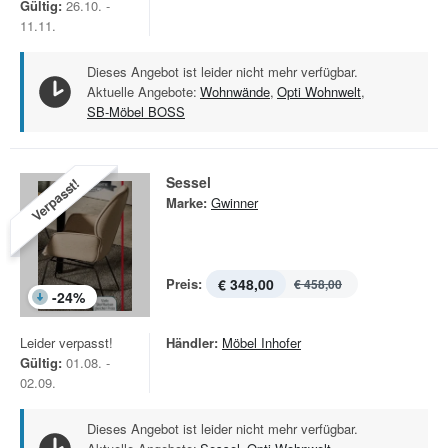
Gültig:
26.10. -
11.11.
Dieses Angebot ist leider nicht mehr verfügbar.
Aktuelle Angebote:
Wohnwände
,
Opti Wohnwelt
,
SB-Möbel BOSS
Sessel
Verpasst!
Marke:
Gwinner
Preis:
€ 348,00
€ 458,00
-
24
%
Leider verpasst!
Händler:
Möbel Inhofer
Gültig:
01.08. -
02.09.
Dieses Angebot ist leider nicht mehr verfügbar.