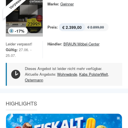
Verpasst!
Marke:
Gwinner
Preis:
€ 2.399,00
€ 2.899,00
-
17
%
Leider verpasst!
Händler:
BRAUN Möbel-Center
Gültig:
27.06. -
25.07.
Dieses Angebot ist leider nicht mehr verfügbar.
Aktuelle Angebote:
Wohnwände
,
Kabs PolsterWelt
,
Ostermann
HIGHLIGHTS