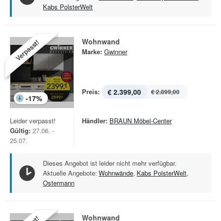
Kabs PolsterWelt
Wohnwand
Verpasst!
Marke:
Gwinner
Preis:
€ 2.399,00
€ 2.899,00
-
17
%
Leider verpasst!
Händler:
BRAUN Möbel-Center
Gültig:
27.06. -
25.07.
Dieses Angebot ist leider nicht mehr verfügbar.
Aktuelle Angebote:
Wohnwände
,
Kabs PolsterWelt
,
Ostermann
Wohnwand