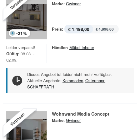
Verpasst!
Marke:
Gwinner
Preis:
€ 1.498,00
€ 1.898,00
-
21
%
Leider verpasst!
Händler:
Möbel Inhofer
Gültig:
08.08. -
02.09.
Dieses Angebot ist leider nicht mehr verfügbar.
Aktuelle Angebote:
Kommoden
,
Ostermann
,
SCHAFFRATH
Wohnwand Media Concept
Verpasst!
Marke:
Gwinner