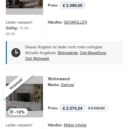
Preis:
€ 2.499,00
Leider verpasst!
Händler:
SEGMÜLLER
Gültig:
10.04. -
25.04.
Dieses Angebot ist leider nicht mehr verfügbar.
Aktuelle Angebote:
Wohnwände
,
Opti-MegaStore
,
Opti Wohnwelt
Wohnwand
Verpasst!
Marke:
Gwinner
Preis:
€ 2.374,24
€ 2.698,00
-
12
%
Leider verpasst!
Händler:
Möbel Inhofer