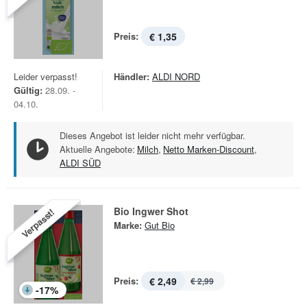
Preis:
€ 1,35
Leider verpasst!
Händler:
ALDI NORD
Gültig:
28.09. -
04.10.
Dieses Angebot ist leider nicht mehr verfügbar.
Aktuelle Angebote:
Milch
,
Netto Marken-Discount
,
ALDI SÜD
Bio Ingwer Shot
Verpasst!
Marke:
Gut Bio
Preis:
€ 2,49
€ 2,99
-
17
%