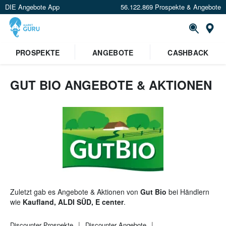
DIE Angebote App
56.122.869 Prospekte & Angebote
St
×
PROSPEKTE
ANGEBOTE
CASHBACK
Verrate uns deinen Standort um
Angebote in deiner Nähe
zu
sehen.
GUT BIO ANGEBOTE & AKTIONEN
Standort festlegen
Zuletzt gab es Angebote & Aktionen von
Gut Bio
bei Händlern
wie
Kaufland, ALDI SÜD, E center
.
Discounter
Prospekte
Discounter
Angebote