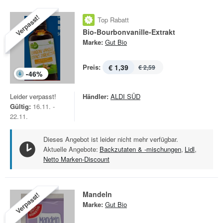
Verpasst!
Top Rabatt
Bio-Bourbonvanille-Extrakt
Marke:
Gut Bio
Preis:
€ 1,39
€ 2,59
-
46
%
Leider verpasst!
Händler:
ALDI SÜD
Gültig:
16.11. -
22.11.
Dieses Angebot ist leider nicht mehr verfügbar.
Aktuelle Angebote:
Backzutaten & -mischungen
,
Lidl
,
Netto Marken-Discount
Mandeln
Verpasst!
Marke:
Gut Bio