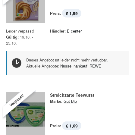
Preis:
€ 1,99
Leider verpasst!
Händler:
E center
Gültig:
19.10. -
25.10.
Dieses Angebot ist leider nicht mehr verfügbar.
Aktuelle Angebote:
Nüsse
,
nahkauf
,
REWE
Streichzarte Teewurst
Verpasst!
Marke:
Gut Bio
Preis:
€ 1,69