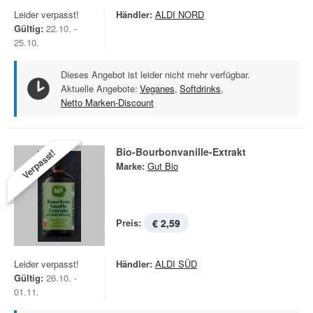
Leider verpasst!
Händler:
ALDI NORD
Gültig:
22.10. -
25.10.
Dieses Angebot ist leider nicht mehr verfügbar.
Aktuelle Angebote:
Veganes
,
Softdrinks
,
Netto Marken-Discount
Bio-Bourbonvanille-Extrakt
Verpasst!
Marke:
Gut Bio
Preis:
€ 2,59
Leider verpasst!
Händler:
ALDI SÜD
Gültig:
26.10. -
01.11.