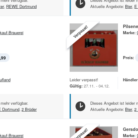
 mehr verfügbar.
Dieses Angebot ist leider 
ter
,
REWE Dortmund
Aktuelle Angebote:
Bier
,
E
Pilsene
Verpasst!
kauf-Brauerei
Marke:
,99
Preis:
ufland
Leider verpasst!
Händler
Gültig:
27.11. - 04.12.
 mehr verfügbar.
Dieses Angebot ist leider 
 Dortmund
,
2 Brüder
Aktuelle Angebote:
Bier
,
2
Gersdo
Verpasst!
kauf-Brauerei
Marke: