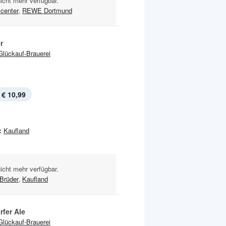
nicht mehr verfügbar.
 center
,
REWE Dortmund
r
Glückauf-Brauerei
€ 10,99
:
Kaufland
nicht mehr verfügbar.
 Brüder
,
Kaufland
rfer Ale
Glückauf-Brauerei