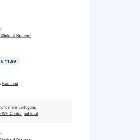
r
Glückauf-Brauerei
€ 11,99
:
Kaufland
nicht mehr verfügbar.
EWE Center
,
nahkauf
r
Glückauf-Brauerei