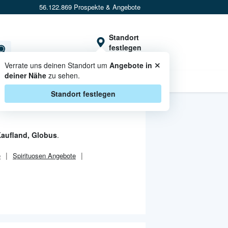
56.122.869 Prospekte & Angebote
Standort
festlegen
×
Verrate uns deinen Standort um
Angebote in
deiner Nähe
zu sehen.
CASHBACK
Standort festlegen
aufland, Globus
.
e
Spirituosen Angebote