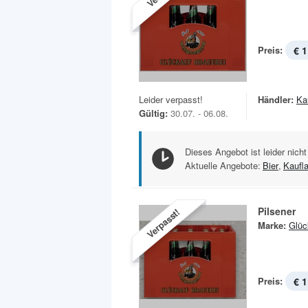
Preis:
€ 1
Leider verpasst!
Händler:
Ka
Gültig:
30.07. - 06.08.
Dieses Angebot ist leider nicht
Aktuelle Angebote:
Bier
,
Kaufl
Pilsener
Verpasst!
Marke:
Glüc
Preis:
€ 1