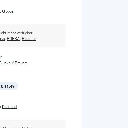
:
Globus
nicht mehr verfügbar.
nks
,
EDEKA
,
E center
r
Glückauf-Brauerei
€ 11,49
:
Kaufland