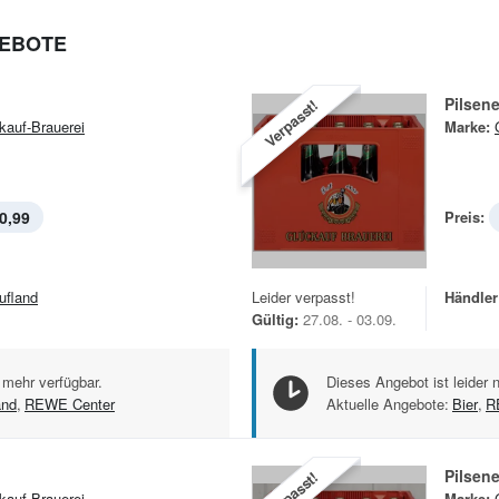
GEBOTE
Pilsene
Verpasst!
kauf-Brauerei
Marke:
0,99
Preis:
ufland
Leider verpasst!
Händler
Gültig:
27.08. - 03.09.
 mehr verfügbar.
Dieses Angebot ist leider 
and
,
REWE Center
Aktuelle Angebote:
Bier
,
R
Pilsene
Verpasst!
kauf-Brauerei
Marke: