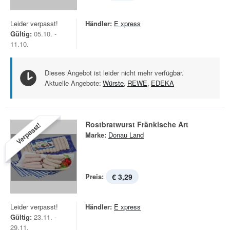
Leider verpasst!
Händler:
E xpress
Gültig:
05.10. -
11.10.
Dieses Angebot ist leider nicht mehr verfügbar.
Aktuelle Angebote:
Würste
,
REWE
,
EDEKA
Rostbratwurst Fränkische Art
Verpasst!
Marke:
Donau Land
Preis:
€ 3,29
Leider verpasst!
Händler:
E xpress
Gültig:
23.11. -
29.11.