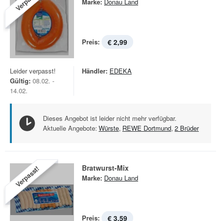
Verpasst!
Marke:
Donau Land
Preis:
€ 2,99
Leider verpasst!
Händler:
EDEKA
Gültig:
08.02. -
14.02.
Dieses Angebot ist leider nicht mehr verfügbar.
Aktuelle Angebote:
Würste
,
REWE Dortmund
,
2 Brüder
Bratwurst-Mix
Verpasst!
Marke:
Donau Land
Preis:
€ 3,59