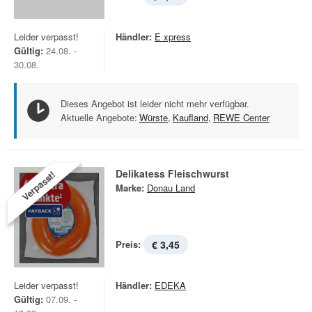
Leider verpasst!
Händler:
E xpress
Gültig:
24.08. -
30.08.
Dieses Angebot ist leider nicht mehr verfügbar.
Aktuelle Angebote:
Würste
,
Kaufland
,
REWE Center
Delikatess Fleischwurst
Verpasst!
Marke:
Donau Land
Preis:
€ 3,45
Leider verpasst!
Händler:
EDEKA
Gültig:
07.09. -