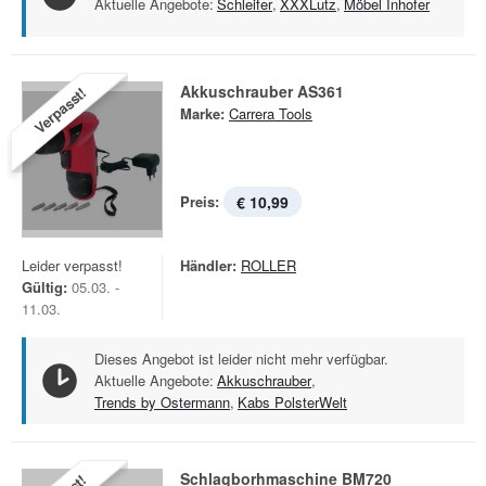
Aktuelle Angebote:
Schleifer
,
XXXLutz
,
Möbel Inhofer
Akkuschrauber AS361
Verpasst!
Marke:
Carrera Tools
Preis:
€ 10,99
Leider verpasst!
Händler:
ROLLER
Gültig:
05.03. -
11.03.
Dieses Angebot ist leider nicht mehr verfügbar.
Aktuelle Angebote:
Akkuschrauber
,
Trends by Ostermann
,
Kabs PolsterWelt
Schlagborhmaschine BM720