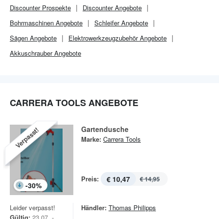
Discounter
Prospekte
Discounter
Angebote
Bohrmaschinen Angebote
Schleifer Angebote
Sägen Angebote
Elektrowerkzeugzubehör Angebote
Akkuschrauber Angebote
CARRERA TOOLS ANGEBOTE
Gartendusche
Verpasst!
Marke:
Carrera Tools
Preis:
€ 10,47
€ 14,95
-
30
%
Leider verpasst!
Händler:
Thomas Philipps
Gültig:
23.07. -