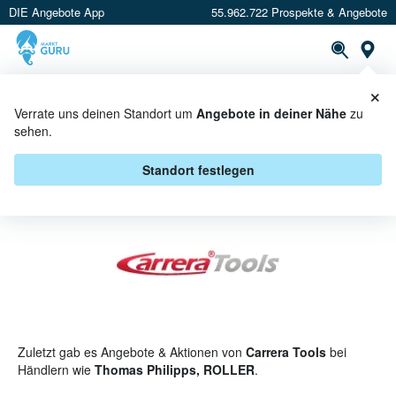
DIE Angebote App
55.962.722 Prospekte & Angebote
St
×
PROSPEKTE
ANGEBOTE
CASHBACK
Verrate uns deinen Standort um
Angebote in deiner Nähe
zu
sehen.
CARRERA TOOLS ANGEBOTE &
AKTIONEN
Standort festlegen
Zuletzt gab es Angebote & Aktionen von
Carrera Tools
bei
Händlern wie
Thomas Philipps, ROLLER
.