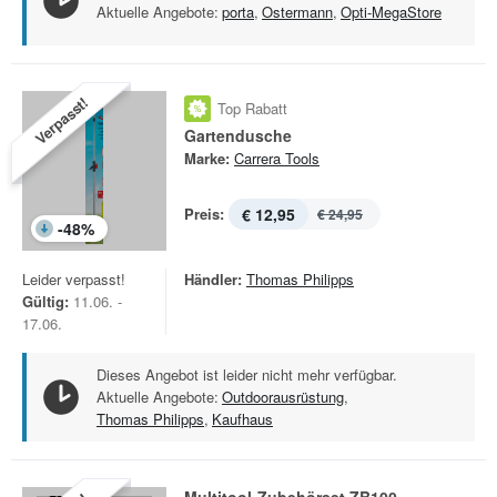
Aktuelle Angebote:
porta
,
Ostermann
,
Opti-MegaStore
Verpasst!
Top Rabatt
Gartendusche
Marke:
Carrera Tools
Preis:
€ 12,95
€ 24,95
-
48
%
Leider verpasst!
Händler:
Thomas Philipps
Gültig:
11.06. -
17.06.
Dieses Angebot ist leider nicht mehr verfügbar.
Aktuelle Angebote:
Outdoorausrüstung
,
Thomas Philipps
,
Kaufhaus