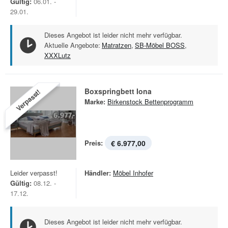
Gültig:
06.01. -
29.01.
Dieses Angebot ist leider nicht mehr verfügbar.
Aktuelle Angebote:
Matratzen
,
SB-Möbel BOSS
,
XXXLutz
Boxspringbett Iona
Verpasst!
Marke:
Birkenstock Bettenprogramm
Preis:
€ 6.977,00
Leider verpasst!
Händler:
Möbel Inhofer
Gültig:
08.12. -
17.12.
Dieses Angebot ist leider nicht mehr verfügbar.