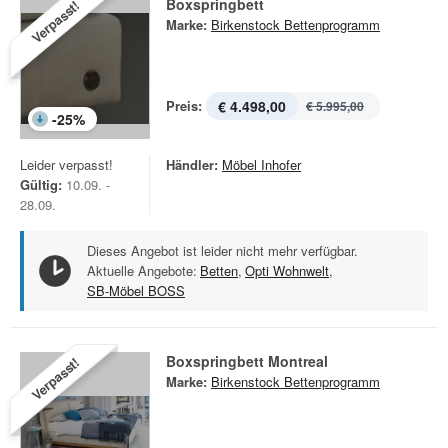
Boxspringbett
Verpasst!
Marke:
Birkenstock Bettenprogramm
Preis:
€ 4.498,00
€ 5.995,00
-
25
%
Leider verpasst!
Händler:
Möbel Inhofer
Gültig:
10.09. -
28.09.
Dieses Angebot ist leider nicht mehr verfügbar.
Aktuelle Angebote:
Betten
,
Opti Wohnwelt
,
SB-Möbel BOSS
Boxspringbett Montreal
Verpasst!
Marke:
Birkenstock Bettenprogramm