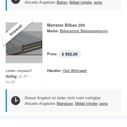
Aktuelle Angebote:
Betten
,
Möbel Inhofer
,
porta
Matratze Bilbao 200
Verpasst!
Marke:
Birkenstock Bettenprogramm
Preis:
€ 952,00
Leider verpasst!
Händler:
Opti Wohnwelt
Gültig:
21.07. -
31.07.
Dieses Angebot ist leider nicht mehr verfügbar.
Aktuelle Angebote:
Matratzen
,
Möbel Inhofer
,
porta