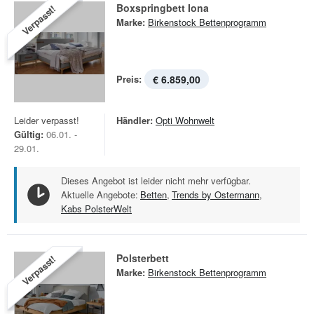
Boxspringbett Iona
Verpasst!
Marke:
Birkenstock Bettenprogramm
Preis:
€ 6.859,00
Leider verpasst!
Händler:
Opti Wohnwelt
Gültig:
06.01. -
29.01.
Dieses Angebot ist leider nicht mehr verfügbar.
Aktuelle Angebote:
Betten
,
Trends by Ostermann
,
Kabs PolsterWelt
Polsterbett
Verpasst!
Marke:
Birkenstock Bettenprogramm