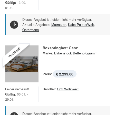
Gültig:
13.09. -
01.10.
Dieses Angebot ist leider nicht mehr verfügbar.
Aktuelle Angebote:
Matratzen
,
Kabs PolsterWelt
,
Ostermann
Boxspringbett Ganz
Verpasst!
Marke:
Birkenstock Bettenprogramm
Preis:
€ 2.299,00
Leider verpasst!
Händler:
Opti Wohnwelt
Gültig:
06.01. -
29.01.
Dieses Angebot ist leider nicht mehr verfügbar.