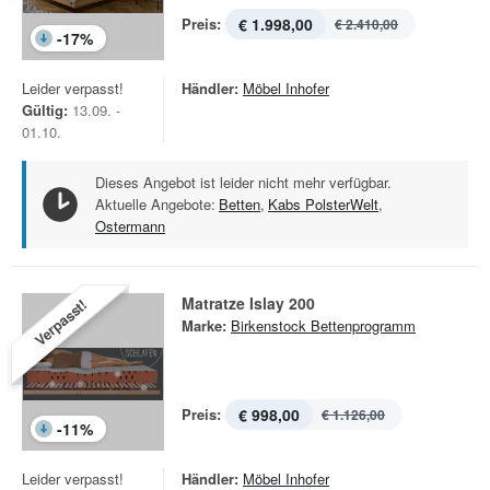
Preis:
€ 1.998,00
€ 2.410,00
-
17
%
Leider verpasst!
Händler:
Möbel Inhofer
Gültig:
13.09. -
01.10.
Dieses Angebot ist leider nicht mehr verfügbar.
Aktuelle Angebote:
Betten
,
Kabs PolsterWelt
,
Ostermann
Matratze Islay 200
Verpasst!
Marke:
Birkenstock Bettenprogramm
Preis:
€ 998,00
€ 1.126,00
-
11
%
Leider verpasst!
Händler:
Möbel Inhofer