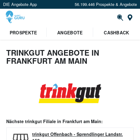
DIE Angebote App
56.199.446 Prospekte & Angebote
Or
PROSPEKTE
ANGEBOTE
CASHBACK
TRINKGUT ANGEBOTE IN
FRANKFURT AM MAIN
Nächste
trinkgut
Filiale in
Frankfurt am Main
:
trinkgut Offenbach
-
Sprendlinger Landstr.