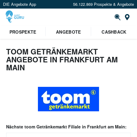
DIE Angebote App
56.122.869 Prospekte & Angebote
Or
PROSPEKTE
ANGEBOTE
CASHBACK
TOOM GETRÄNKEMARKT
ANGEBOTE IN FRANKFURT AM
MAIN
Nächste
toom Getränkemarkt
Filiale in
Frankfurt am Main
: