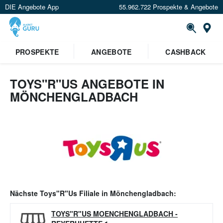
DIE Angebote App
55.962.722 Prospekte & Angebote
Or
PROSPEKTE
ANGEBOTE
CASHBACK
TOYS"R"US ANGEBOTE IN
MÖNCHENGLADBACH
Nächste
Toys"R"Us
Filiale in
Mönchengladbach
:
TOYS"R"US MOENCHENGLADBACH
-