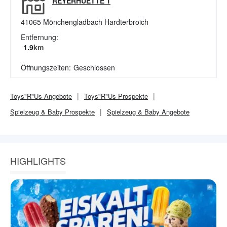
REYERHUETTE 1
41065
Mönchengladbach Hardterbroich
Entfernung:
1.9
km
Öffnungszeiten:
Geschlossen
Toys"R"Us
Angebote
Toys"R"Us
Prospekte
Spielzeug & Baby
Prospekte
Spielzeug & Baby
Angebote
HIGHLIGHTS