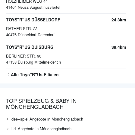
HOLZHEIMER WEG 44
41464
Neuss Augustinusviertel
TOYS"R"US DÜSSELDORF
24.3km
RATHER STR. 23
40476
Düsseldorf Derendorf
TOYS"R"US DUISBURG
39.4km
BERLINER STR. 90
47138
Duisburg Mittelmeiderich
Alle
Toys"R"Us
Filialen
TOP SPIELZEUG & BABY IN
MÖNCHENGLADBACH
idee+spiel Angebote in Mönchengladbach
Lidl Angebote in Mönchengladbach