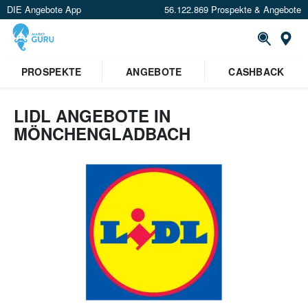
DIE Angebote App
56.122.869 Prospekte & Angebote
Or
PROSPEKTE
ANGEBOTE
CASHBACK
LIDL ANGEBOTE IN
MÖNCHENGLADBACH