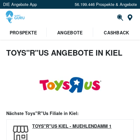
DIE Angebote App
56.199.446 Prospekte & Angebote
Or
PROSPEKTE
ANGEBOTE
CASHBACK
TOYS"R"US ANGEBOTE IN KIEL
Nächste
Toys"R"Us
Filiale in
Kiel
:
TOYS"R"US KIEL
-
MUEHLENDAMM 1