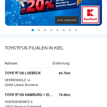
TOYS"R"US FILIALEN IN KIEL
Adresse:
Entfernung:
TOYS"R"US LUEBECK
60.7km
HERRENHOLZ 14
23556
Lübeck Buntekuh
TOYS"R"US HAMBURG 1 EIDELSTEDT
79.9km
HOERGENSWEG 5
22523
Hamburg Eidelstedt