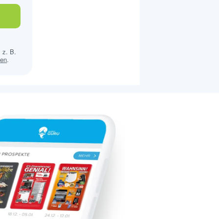
 z. B.
sen
.