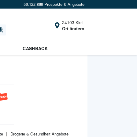
56.122.869 Prospekte & Angebote
24103 Kiel
Ort ändern
CASHBACK
te
Drogerie & Gesundheit
Angebote