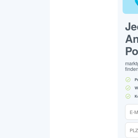
Je
An
Po
markt
finden
P
W
K