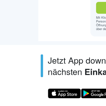
Mit Kl
Persona
Öffnung
über de
Jetzt App dow
nächsten
Einka