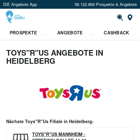
DIE Angebote App
56.122.869 Prospekte & Angebote
Or
PROSPEKTE
ANGEBOTE
CASHBACK
TOYS"R"US ANGEBOTE IN
HEIDELBERG
Nächste
Toys"R"Us
Filiale in
Heidelberg
:
TOYS"R"US MANNHEIM
-