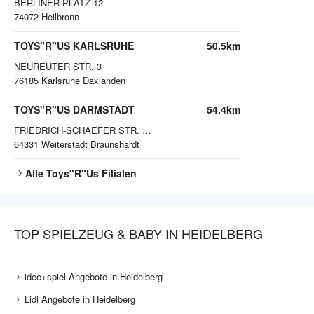
BERLINER PLATZ 12
74072
Heilbronn
TOYS"R"US KARLSRUHE
50.5km
NEUREUTER STR. 3
76185
Karlsruhe Daxlanden
TOYS"R"US DARMSTADT
54.4km
FRIEDRICH-SCHAEFER STR. 6 - 8
64331
Weiterstadt Braunshardt
Alle
Toys"R"Us
Filialen
TOP SPIELZEUG & BABY IN HEIDELBERG
idee+spiel Angebote in Heidelberg
Lidl Angebote in Heidelberg