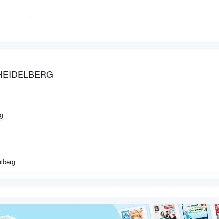
 HEIDELBERG
rg
lberg