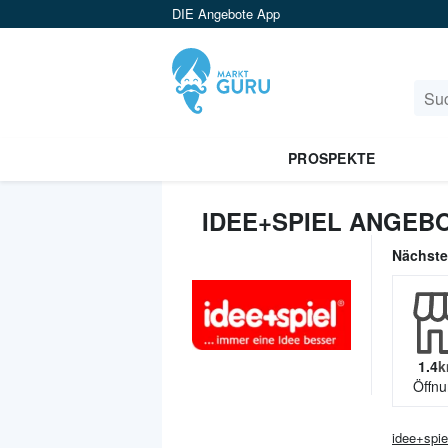
DIE Angebote App
PROSPEKTE
IDEE+SPIEL ANGEB
Nächst
1.4
k
Öffnu
idee+spie