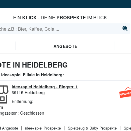
EIN
KLICK
- DEINE
PROSPEKTE
IM BLICK
ANGEBOTE
OTE IN HEIDELBERG
e
idee+spiel
Filiale in
Heidelberg
:
idee+spiel Heidelberg
-
Ringstr. 1
69115
Heidelberg
Entfernung:
m
ngszeiten:
Geschlossen
l
Angebote
idee+spiel
Prospekte
Spielzeug & Baby
Prospekte
Spi