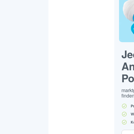
Je
An
Po
markt
finden
P
W
K