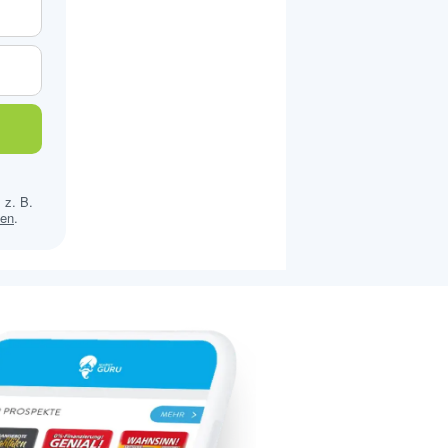
 z. B.
sen
.