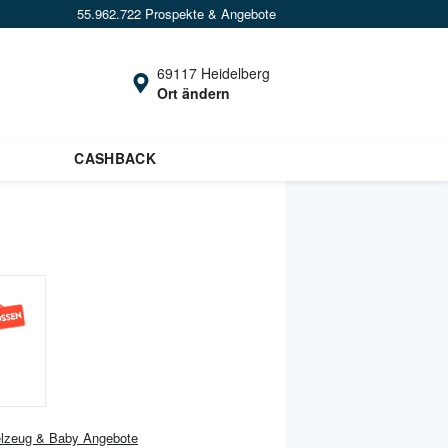
55.962.722 Prospekte & Angebote
69117 Heidelberg
Ort ändern
CASHBACK
elzeug & Baby
Angebote