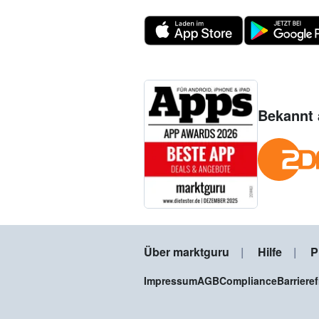
Bekannt 
Über marktguru
Hilfe
P
Impressum
AGB
Compliance
Barriere