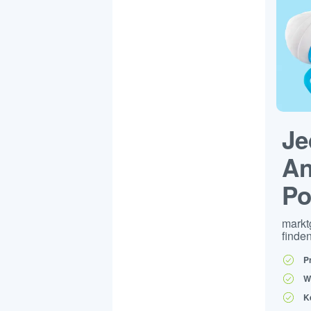
Je
An
Po
markt
finden
P
W
K