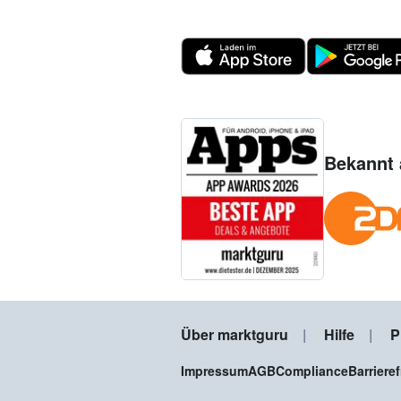
Bekannt 
Über marktguru
Hilfe
P
Impressum
AGB
Compliance
Barriere