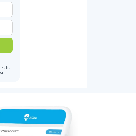
 z. B.
sen
.