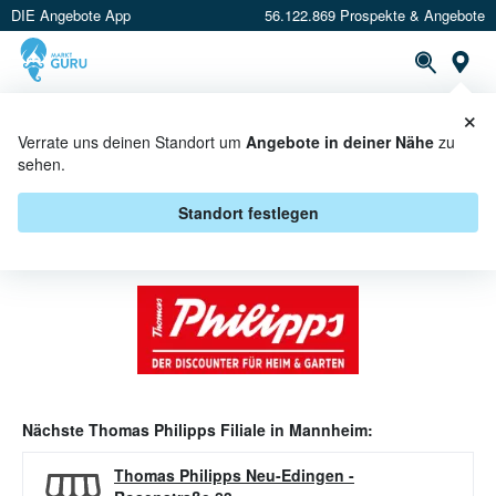
DIE Angebote App
56.122.869 Prospekte & Angebote
Or
×
PROSPEKTE
ANGEBOTE
CASHBACK
Verrate uns deinen Standort um
Angebote in deiner Nähe
zu
sehen.
THOMAS PHILIPPS ANGEBOTE IN
MANNHEIM
Standort festlegen
Nächste
Thomas Philipps
Filiale in
Mannheim
:
Thomas Philipps Neu-Edingen
-