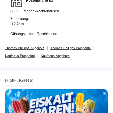
Rosenstraße 83
68535
Edingen-Neckarhausen
Entfernung:
10.2
km
Öffnungszeiten:
Geschlossen
Thomas Philipps
Angebote
Thomas Philipps
Prospekte
Kaufhaus
Prospekte
Kaufhaus
Angebote
HIGHLIGHTS