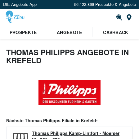
DIE Angebote App
56.122.869 Prospekte & Angebote
Or
PROSPEKTE
ANGEBOTE
CASHBACK
THOMAS PHILIPPS ANGEBOTE IN
KREFELD
Nächste
Thomas Philipps
Filiale in
Krefeld
:
Thomas Philipps Kamp-Lintfort
-
Moerser