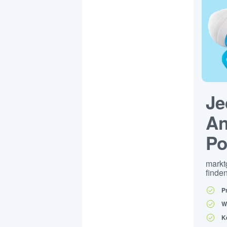
Je
An
Po
markt
finden
P
W
K