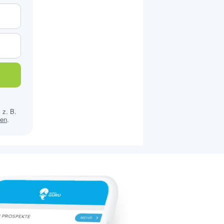
 z. B.
sen
.