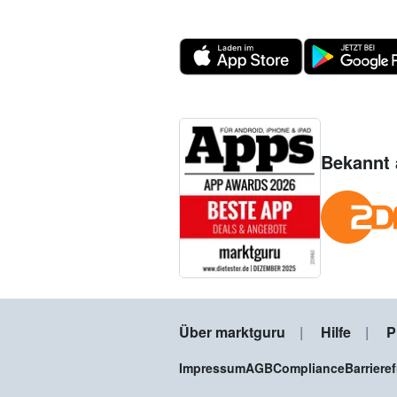
Bekannt 
Über marktguru
Hilfe
P
Impressum
AGB
Compliance
Barriere