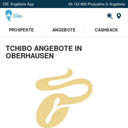
DIE Angebote App
56.122.869 Prospekte & Angebote
Or
PROSPEKTE
ANGEBOTE
CASHBACK
TCHIBO ANGEBOTE IN
OBERHAUSEN