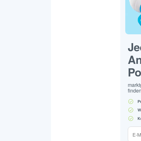
Je
An
Po
markt
finden
P
W
K