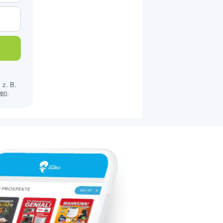
 z. B.
sen
.