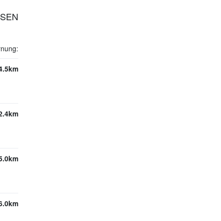
USEN
rnung:
4.5km
2.4km
5.0km
6.0km