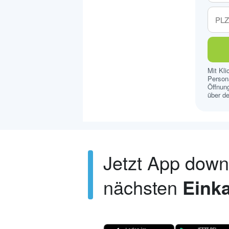
Mit Kl
Persona
Öffnung
über de
Jetzt App dow
nächsten
Einka