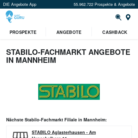
DIE Angebote App
55.962.722 Prospekte & Angebote
Or
PROSPEKTE
ANGEBOTE
CASHBACK
STABILO-FACHMARKT ANGEBOTE
IN MANNHEIM
Nächste
Stabilo-Fachmarkt
Filiale in
Mannheim
:
STABILO Aglasterhausen
-
Am