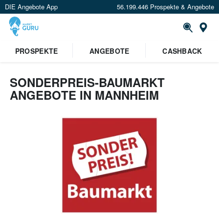
DIE Angebote App
56.199.446 Prospekte & Angebote
Or
PROSPEKTE
ANGEBOTE
CASHBACK
SONDERPREIS-BAUMARKT
ANGEBOTE IN MANNHEIM