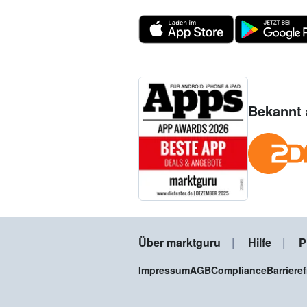
Bekannt 
Über marktguru
Hilfe
P
Impressum
AGB
Compliance
Barriere