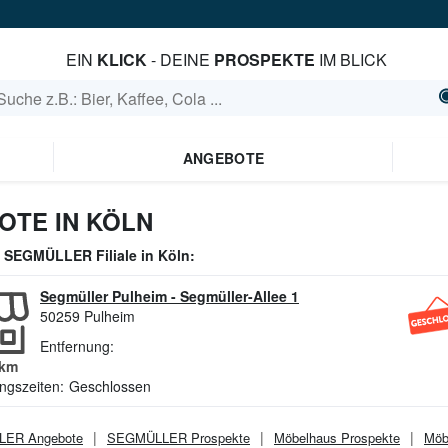
EIN
KLICK
- DEINE
PROSPEKTE
IM BLICK
ANGEBOTE
TE IN KÖLN
e
SEGMÜLLER
Filiale in
Köln
:
Segmüller Pulheim
-
Segmüller-Allee 1
50259
Pulheim
Entfernung:
km
ngszeiten:
Geschlossen
LER
Angebote
SEGMÜLLER
Prospekte
Möbelhaus
Prospekte
Möb