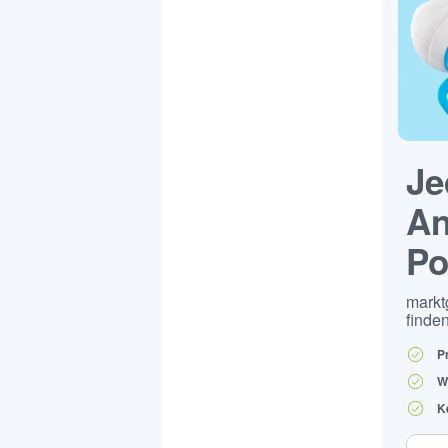
Je
An
Po
markt
finden
P
W
K