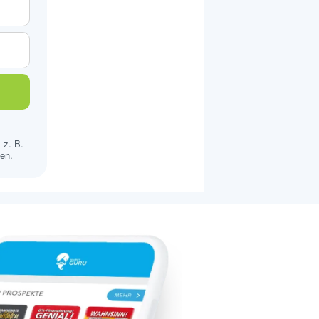
 z. B.
sen
.