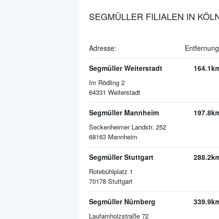
SEGMÜLLER FILIALEN IN KÖL
Adresse:
Entfernung
Segmüller Weiterstadt
164.1k
Im Rödling 2
64331
Weiterstadt
Segmüller Mannheim
197.8k
Seckenheimer Landstr. 252
68163
Mannheim
Segmüller Stuttgart
288.2k
Rotebühlplatz 1
70178
Stuttgart
Segmüller Nürnberg
339.9k
Laufamholzstraße 72