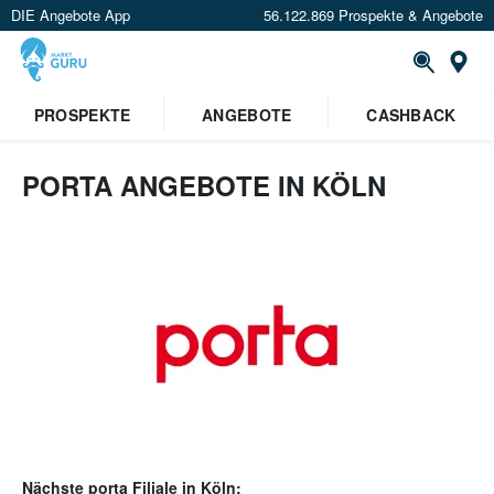
DIE Angebote App
56.122.869 Prospekte & Angebote
Or
PROSPEKTE
ANGEBOTE
CASHBACK
PORTA ANGEBOTE IN KÖLN
Nächste
porta
Filiale in
Köln
: