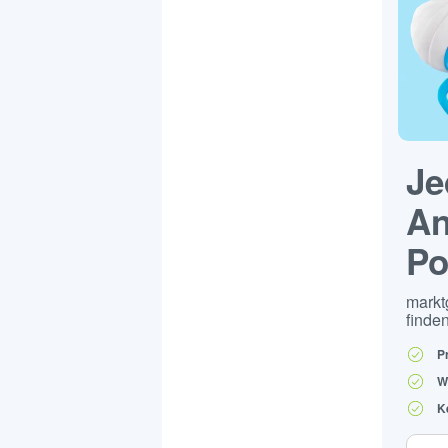
Je
An
Po
markt
finden
P
W
K