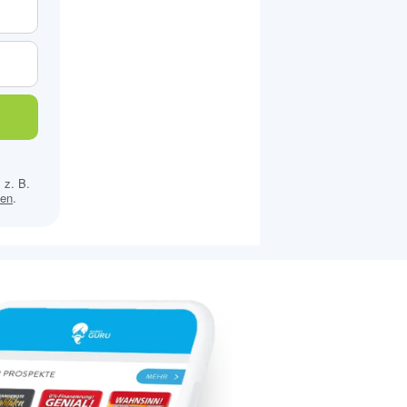
 z. B.
sen
.