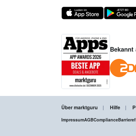
Bekannt 
Über marktguru
Hilfe
P
Impressum
AGB
Compliance
Barriere