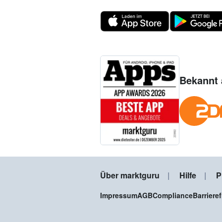
Bekannt 
Über marktguru
Hilfe
P
Impressum
AGB
Compliance
Barriere