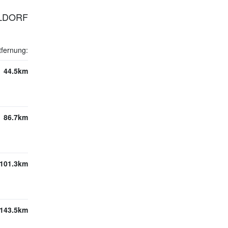
ELDORF
tfernung:
44.5km
86.7km
101.3km
143.5km