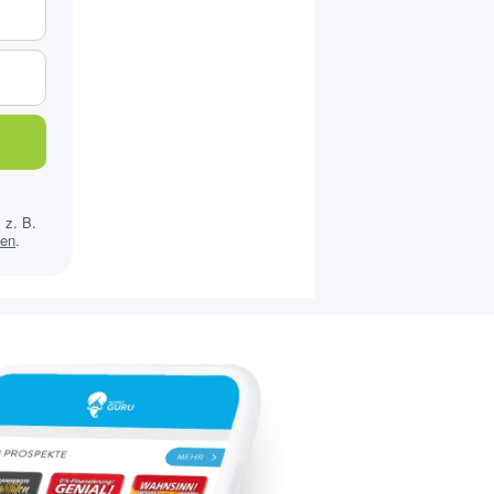
 z. B.
sen
.