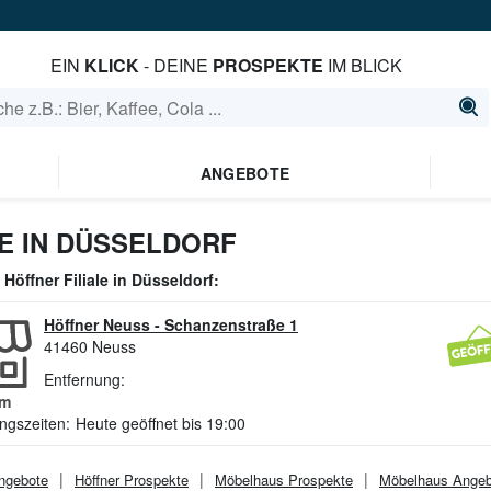
EIN
KLICK
- DEINE
PROSPEKTE
IM BLICK
ANGEBOTE
E IN DÜSSELDORF
e
Höffner
Filiale in
Düsseldorf
:
Höffner Neuss
-
Schanzenstraße 1
41460
Neuss
Entfernung:
m
ngszeiten:
Heute geöffnet bis 19:00
gebote
Höffner
Prospekte
Möbelhaus
Prospekte
Möbelhaus
Angeb