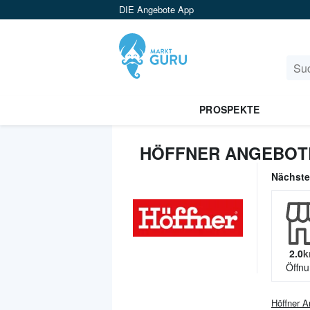
DIE Angebote App
PROSPEKTE
HÖFFNER ANGEBOT
Nächst
2.0
k
Öffnu
Höffner
An