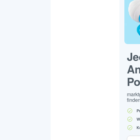
Je
An
Po
markt
finden
P
W
K