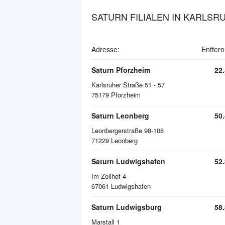
SATURN FILIALEN IN KARLSR
Adresse:
Entfer
Saturn Pforzheim
22
Karlsruher Straße 51 - 57
75179
Pforzheim
Saturn Leonberg
50
Leonbergerstraße 98-108
71229
Leonberg
Saturn Ludwigshafen
52
Im Zollhof 4
67061
Ludwigshafen
Saturn Ludwigsburg
58
Marstall 1