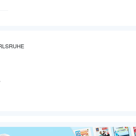
ARLSRUHE
e