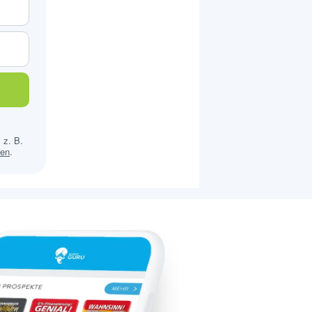
 z. B.
sen
.