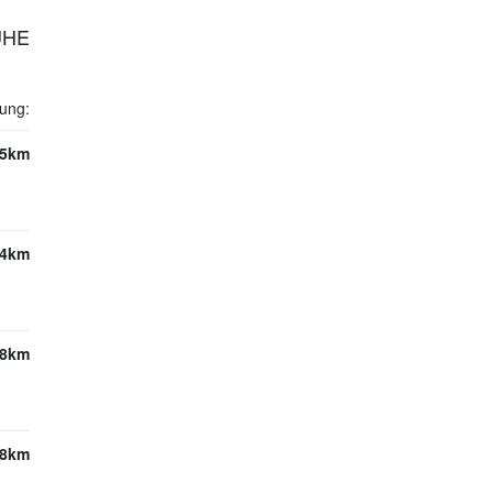
UHE
nung:
.5km
.4km
.8km
.8km