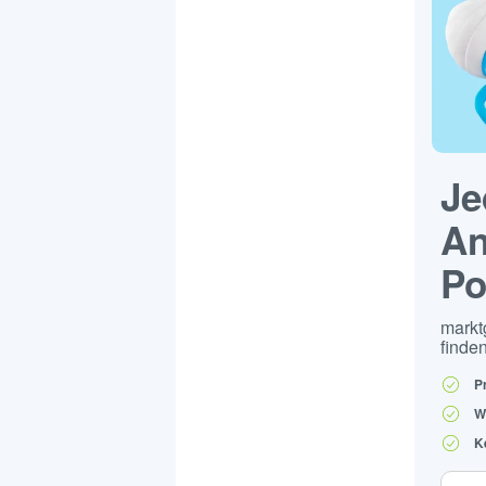
Je
An
Po
markt
finden
P
W
K