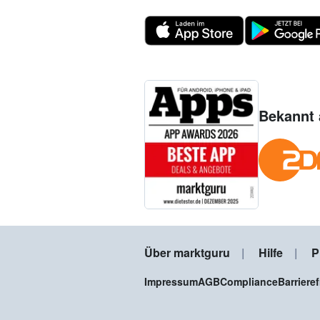
Bekannt 
Über marktguru
Hilfe
P
Impressum
AGB
Compliance
Barriere