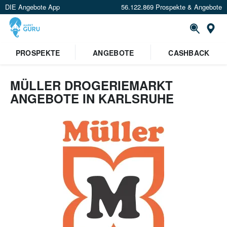
DIE Angebote App
56.122.869 Prospekte & Angebote
Or
PROSPEKTE
ANGEBOTE
CASHBACK
MÜLLER DROGERIEMARKT
ANGEBOTE IN KARLSRUHE