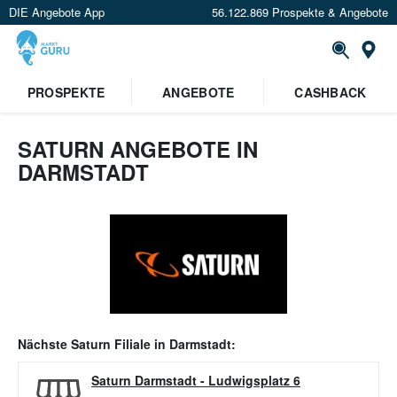
DIE Angebote App
56.122.869 Prospekte & Angebote
Or
PROSPEKTE
ANGEBOTE
CASHBACK
SATURN ANGEBOTE IN
DARMSTADT
Nächste
Saturn
Filiale in
Darmstadt
:
Saturn Darmstadt
-
Ludwigsplatz 6