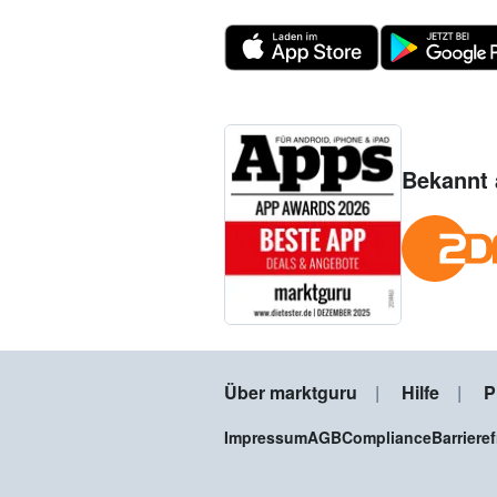
Bekannt 
Über marktguru
Hilfe
P
Impressum
AGB
Compliance
Barriere