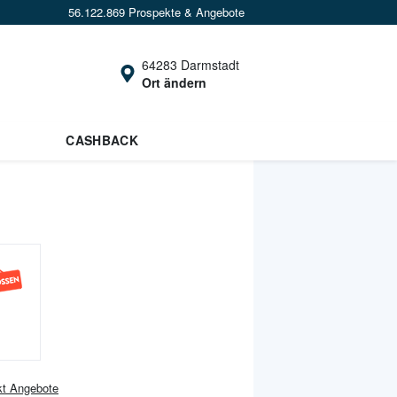
56.122.869 Prospekte & Angebote
64283 Darmstadt
Ort ändern
CASHBACK
kt
Angebote