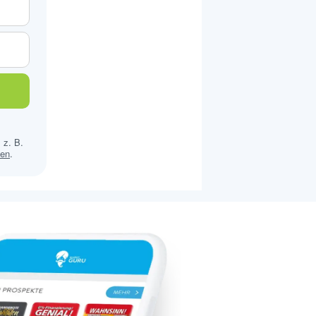
 z. B.
sen
.