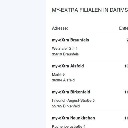
MY-EXTRA FILIALEN IN DARM
Adresse:
Entf
my-eXtra Braunfels
Wetzlarer Str. 1
35619
Braunfels
my-eXtra Alsfeld
1
Markt 9
36304
Alsfeld
my-eXtra Birkenfeld
1
Friedrich-August-Straße 5
55765
Birkenfeld
my-eXtra Neunkirchen
1
Kuchenbergstraße 4