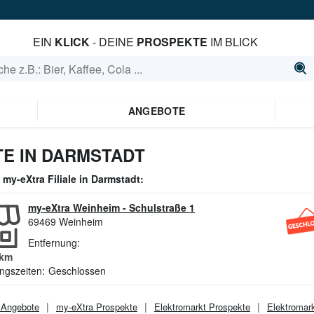
EIN
KLICK
- DEINE
PROSPEKTE
IM BLICK
ANGEBOTE
E IN DARMSTADT
e
my-eXtra
Filiale in
Darmstadt
:
my-eXtra Weinheim
-
Schulstraße 1
69469
Weinheim
Entfernung:
km
ngszeiten:
Geschlossen
Angebote
my-eXtra
Prospekte
Elektromarkt
Prospekte
Elektromar