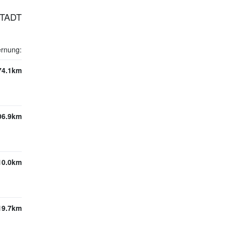
STADT
ernung:
74.1km
06.9km
10.0km
19.7km