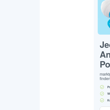
Je
An
Po
markt
finden
P
W
K