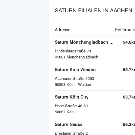
SATURN FILIALEN IN AACHEN
Adresse:
Entfernun
Saturn Mönchengladbach Minto
54.6k
Hindenburgstraße 73
41061
Mönchengladbach
Saturn Köln Weiden
55.7k
Aachener Straße 1253
50858
Köln - Weiden
Saturn Köln City
63.7k
Hohe Straße 46-50
50667
Köln
Saturn Neuss
66.3k
Breslauer Straße 2