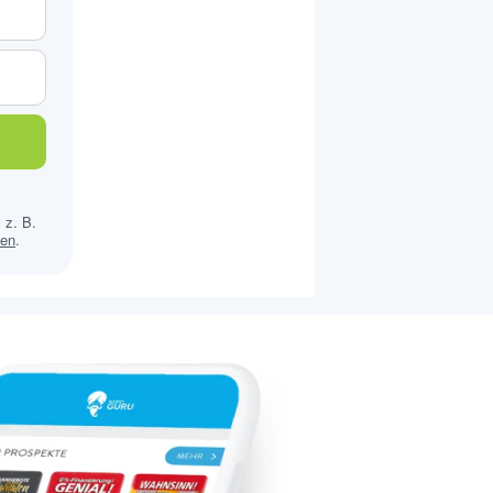
 z. B.
sen
.