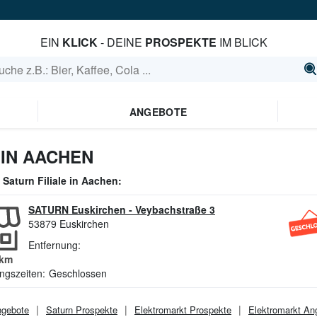
EIN
KLICK
- DEINE
PROSPEKTE
IM BLICK
ANGEBOTE
IN AACHEN
e
Saturn
Filiale in
Aachen
:
SATURN Euskirchen
-
Veybachstraße 3
53879
Euskirchen
Entfernung:
km
ngszeiten:
Geschlossen
gebote
Saturn
Prospekte
Elektromarkt
Prospekte
Elektromarkt
Ang