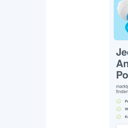
Je
An
Po
markt
finden
P
W
K