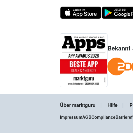
Bekannt 
Über marktguru
Hilfe
P
Impressum
AGB
Compliance
Barriere