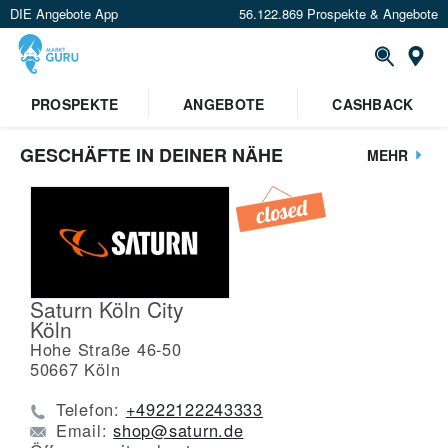
DIE Angebote App
56.122.869 Prospekte & Angebote
St
PROSPEKTE
ANGEBOTE
CASHBACK
GESCHÄFTE IN DEINER NÄHE
MEHR
Saturn Köln City
Köln
Hohe Straße 46-50
50667
Köln
Telefon:
+4922122243333
Email:
shop@saturn.de