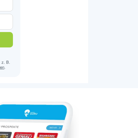
 z. B.
sen
.