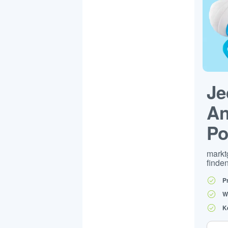
Je
An
Po
markt
finden
P
W
K