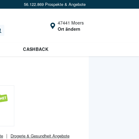
56.122.869 Prospekte & Angebote
47441 Moers
Ort ändern
CASHBACK
te
Drogerie & Gesundheit
Angebote