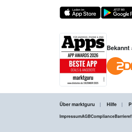
Bekannt 
Über marktguru
Hilfe
P
Impressum
AGB
Compliance
Barriere