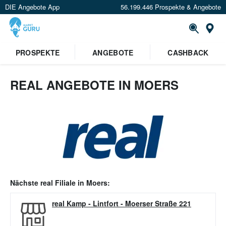
DIE Angebote App
56.199.446 Prospekte & Angebote
Or
PROSPEKTE
ANGEBOTE
CASHBACK
REAL ANGEBOTE IN MOERS
Nächste
real
Filiale in
Moers
:
real Kamp - Lintfort
-
Moerser Straße 221