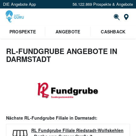
DIE Angebote App
56.122.869 Prospekte & Angebote
Or
PROSPEKTE
ANGEBOTE
CASHBACK
RL-FUNDGRUBE ANGEBOTE IN
DARMSTADT
Nächste
RL-Fundgrube
Filiale in
Darmstadt
:
RL Fundgrube Filiale Riedstadt-Wolfskehlen