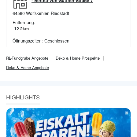
-
Bertha-von-Suttner-Straße 7
64560
Wolfskehlen Riedstadt
Entfernung:
12.2
km
Öffnungszeiten:
Geschlossen
RL-Fundgrube
Angebote
Deko & Home
Prospekte
Deko & Home
Angebote
HIGHLIGHTS