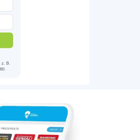
 z. B.
sen
.