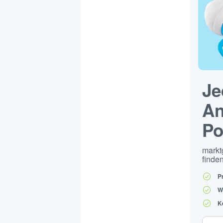
Je
An
Po
markt
finden
P
W
K