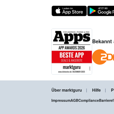
Bekannt 
Über marktguru
Hilfe
P
Impressum
AGB
Compliance
Barriere