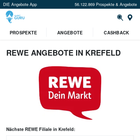
DIE Angebote App
56.122.869 Prospekte & Angebote
Or
PROSPEKTE
ANGEBOTE
CASHBACK
REWE ANGEBOTE IN KREFELD
Nächste
REWE
Filiale in
Krefeld
: