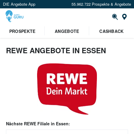
DIE Angebote App
55.962.722 Prospekte & Angebote
Or
PROSPEKTE
ANGEBOTE
CASHBACK
REWE ANGEBOTE IN ESSEN
Nächste
REWE
Filiale in
Essen
: